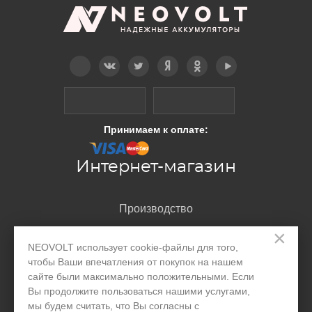
Telegram
Вконтакте
Twitter
Дзен
OK
YouTube
Принимаем к оплате:
Интернет-магазин
Производство
×
Организациям
NEOVOLT использует cookie-файлы для того,
Акции и скидки
чтобы Ваши впечатления от покупок на нашем
сайте были максимально положительными. Если
Блог
Вы продолжите пользоваться нашими услугами,
мы будем считать, что Вы согласны с
Контакты