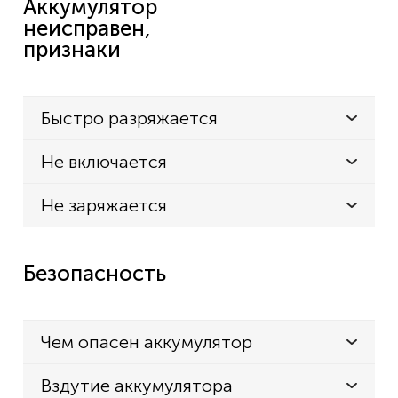
Аккумулятор
IC-F4021
неисправен,
IC-F4021S
признаки
IC-F4021T
IC-F4023S
Быстро разряжается
IC-F4023T
Не включается
IC-F4026
IC-F4026S
Не заряжается
IC-F4029
IC-F4029SDR
Безопасность
IC-F4061
IC-F4061S
Чем опасен аккумулятор
IC-F4061T
IC-F4062
Вздутие аккумулятора