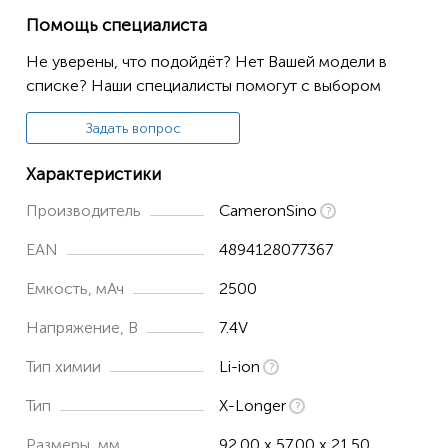
IC-4011
Помощь специалиста
IC-A14
Не уверены, что подойдёт? Нет Вашей модели в
IC-A14S
списке? Наши специалисты помогут с выбором
IC-F14
Задать вопрос
IC-F14S
Характеристики
IC-F15
IC-F15S
Производитель
CameronSino
IC-F16
EAN
4894128077367
IC-F16S
Емкость, мАч
2500
IC-F24
Напряжение, В
7.4V
IC-F24S
Тип химии
Li-ion
IC-F25
Тип
X-Longer
IC-F25S
Размеры, мм
92.00 x 57.00 x 21.50
IC-F25SR