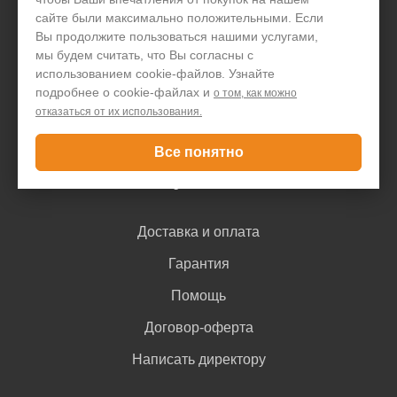
сайте были максимально положительными. Если
Организациям
Вы продолжите пользоваться нашими услугами,
мы будем считать, что Вы согласны с
Акции и скидки
использованием cookie-файлов. Узнайте
подробнее о cookie-файлах и
о том, как можно
Блог
отказаться от их использования.
Контакты
Все понятно
Покупателю
Доставка и оплата
Гарантия
Помощь
Договор-оферта
Написать директору