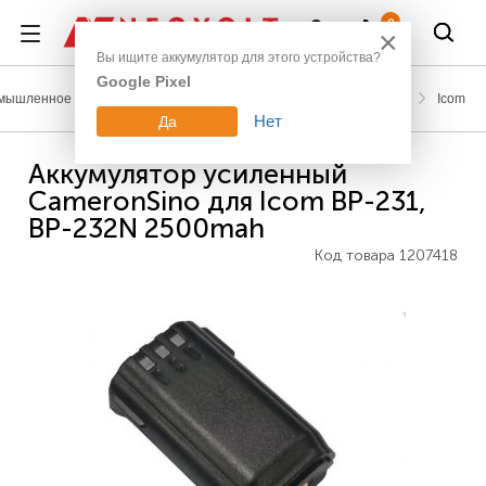
Войти
0
×
Вы ищите аккумулятор для этого устройства?
Google Pixel
мышленное оборудование
Аккумуляторы для радиостанций
Icom
Нет
Да
Аккумулятор усиленный
CameronSino для Icom BP-231,
BP-232N 2500mah
Код товара
1207418