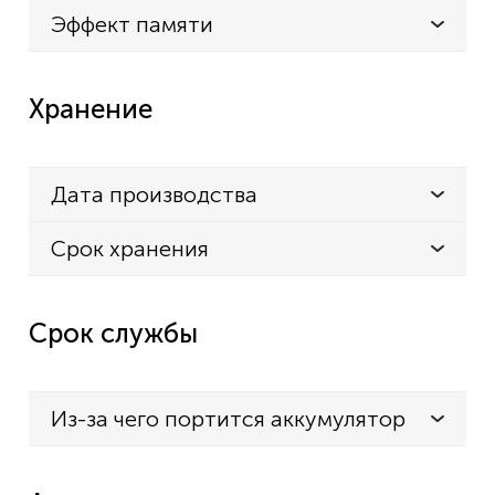
Эффект памяти
IC-F3163T
IC-F3261D
IC-F33
Хранение
IC-F33G
IC-F33GS
Дата производства
IC-F33GS 56
Срок хранения
IC-F33GT
IC-F34
IC-F34G
Срок службы
IC-F34GS
IC-F4011
Из-за чего портится аккумулятор
IC-F4011 41 RC
IC-F4011 42 RC