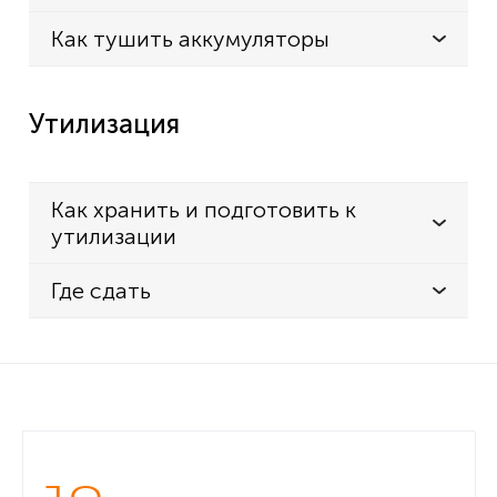
IC-F4062S
Как тушить аккумуляторы
IC-F4062T
IC-F4063
Утилизация
IC-F4161
IC-F4161D
IC-F4161DS
Как хранить и подготовить к
утилизации
IC-F4161DT
IC-F4161S
Где сдать
IC-F4161T
IC-F4162
IC-F4163S
IC-F4163T
IC-F43