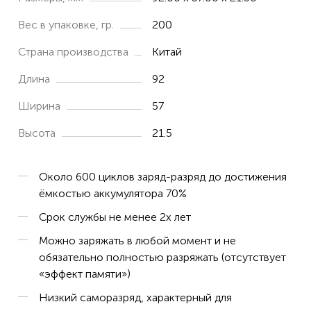
IC-F26
Вес в упаковке, гр.
200
IC-F26S
Страна производства
Китай
IC-F3011
Длина
92
IC-F3011 41 RC
Ширина
57
IC-F3021
Высота
21.5
IC-F3021S
IC-F3021T
Около 600 циклов заряд-разряд до достижения
IC-F3023S
ёмкостью аккумулятора 70%
IC-F3023T
Срок службы не менее 2х лет
IC-F3026
Можно заряжать в любой момент и не
обязательно полностью разряжать (отсутствует
IC-F3061
«эффект памяти»)
IC-F3061S
Низкий саморазряд, характерный для
IC-F3061T