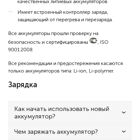
качественных литиевых аккумуляторов
IC-F3062
Имеет встроенный контроллер заряда,
IC-F3062S
защищающий от перегрева и перезаряда.
IC-F3062T
Все аккумуляторы прошли проверку на
IC-F3063
безопасность и сертифицированы
, ISO
9001:2008.
IC-F3161
IC-F3161D
Все рекомендации и предостережения касаются
только аккумуляторов типа: Li-ion, Li-polymer.
IC-F3161DS
IC-F3161DT
Зарядка
IC-F3161DT 66 RR
IC-F3161S
Как начать использовать новый
IC-F3161T
аккумулятор?
IC-F3162
Чем заряжать аккумулятор?
IC-F3163S