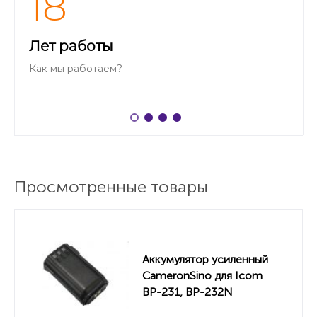
18
IC-F43G
IC-F43GS
Лет работы
IC-F43GS 82
Как мы работаем?
IC-F43GS 91
IC-F43GT
IC-F43GT 32
IC-F43T
IC-F43TR
Просмотренные товары
IC-F43TR 51
IC-F43TR 52
IC-F44
Аккумулятор усиленный
IC-F44G
CameronSino для Icom
IC-F44GS
BP-231, BP-232N
2500mah
IC-F44GT