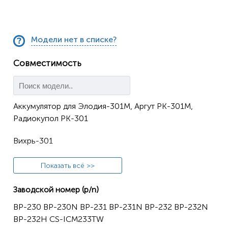
Модели нет в списке?
Совместимость
Аккумулятор для Элодия-301М, Аргут РК-301М,
Радиокупол РК-301
Вихрь-301
Вихрь 302
Показать всё >>
Вихрь 371
Заводской номер (p/n)
BP-230 BP-230N BP-231 BP-231N BP-232 BP-232N
ICOM
BP-232H CS-ICM233TW