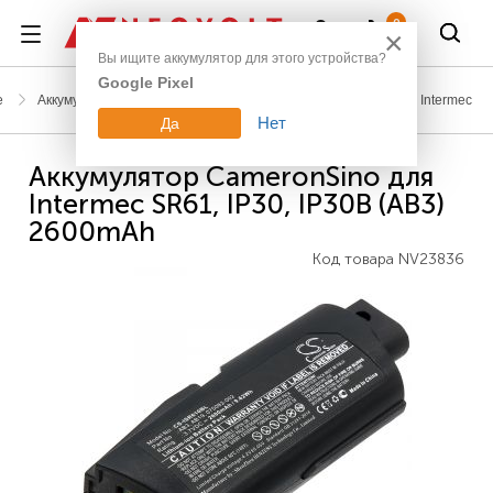
Войти
0
×
Вы ищите аккумулятор для этого устройства?
Google Pixel
е
Аккумуляторы для сканеров штрих-кодов и терминалов
Intermec
Нет
Да
Аккумулятор CameronSino для
Intermec SR61, IP30, IP30B (AB3)
2600mAh
Код товара
NV23836