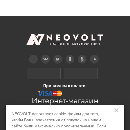
Telegram
Вконтакте
Twitter
Дзен
OK
YouTube
Принимаем к оплате:
Интернет-магазин
×
NEOVOLT использует cookie-файлы для того,
Производство
чтобы Ваши впечатления от покупок на нашем
сайте были максимально положительными. Если
Организациям