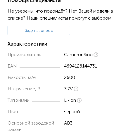
Помощь специалиста
SR61Bex
Не уверены, что подойдёт? Нет Вашей модели в
списке? Наши специалисты помогут с выбором
Задать вопрос
Характеристики
Производитель
CameronSino
EAN
4894128144731
Емкость, мАч
2600
Напряжение, В
3.7V
Тип химии
Li-ion
Цвет
черный
Основной заводской
AB3
номер