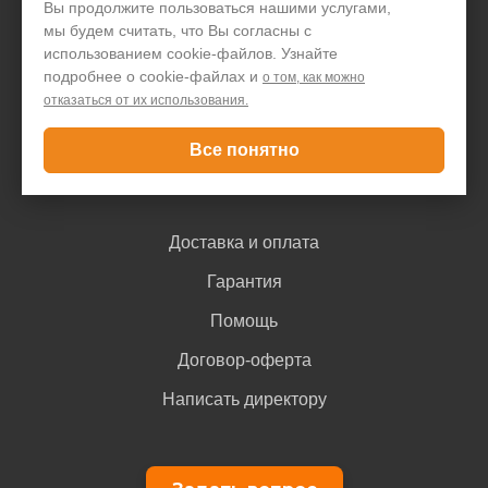
Вы продолжите пользоваться нашими услугами,
мы будем считать, что Вы согласны с
Акции и скидки
использованием cookie-файлов. Узнайте
Блог
подробнее о cookie-файлах и
о том, как можно
отказаться от их использования.
Контакты
Все понятно
Покупателю
Доставка и оплата
Гарантия
Помощь
Договор-оферта
Написать директору