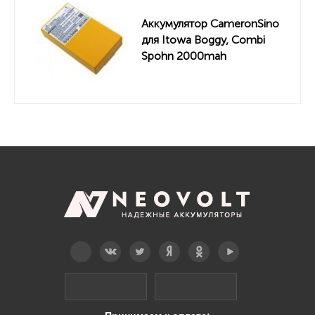
Аккумулятор CameronSino
для Itowa Boggy, Combi
Spohn 2000mah
Telegram
Вконтакте
Twitter
Дзен
OK
YouTube