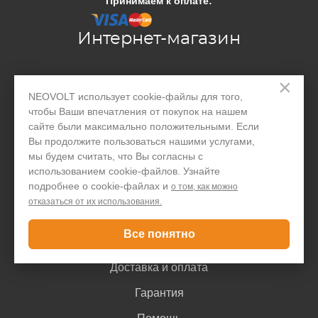
Принимаем к оплате:
Интернет-магазин
×
Производство
NEOVOLT использует cookie-файлы для того,
Организациям
чтобы Ваши впечатления от покупок на нашем
сайте были максимально положительными. Если
Акции и скидки
Вы продолжите пользоваться нашими услугами,
мы будем считать, что Вы согласны с
Блог
использованием cookie-файлов. Узнайте
Контакты
подробнее о cookie-файлах и
о том, как можно
отказаться от их использования.
Покупателю
Все понятно
Доставка и оплата
Гарантия