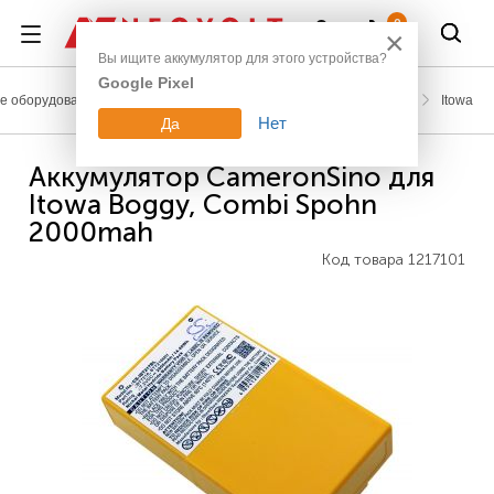
Войти
0
×
Вы ищите аккумулятор для этого устройства?
Google Pixel
 оборудование
Аккумуляторы для промышленных пультов
Itowa
Нет
Да
Аккумулятор CameronSino для
Itowa Boggy, Combi Spohn
2000mah
Код товара
1217101