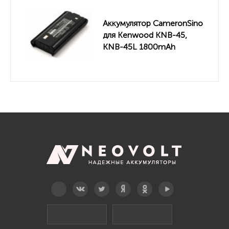
Аккумулятор CameronSino
для Kenwood KNB-45,
KNB-45L 1800mAh
Telegram
Вконтакте
Twitter
Дзен
OK
YouTube