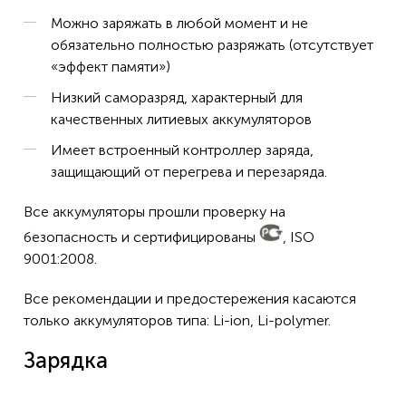
Можно заряжать в любой момент и не
Kenwood TK-2307M
обязательно полностью разряжать (отсутствует
Kenwood TK-2312
«эффект памяти»)
Kenwood TK-2312E
Низкий саморазряд, характерный для
качественных литиевых аккумуляторов
Kenwood TK-2317
Имеет встроенный контроллер заряда,
Kenwood TK-2317M
защищающий от перегрева и перезаряда.
Kenwood TK-2317M2
Все аккумуляторы прошли проверку на
Kenwood TK-2406
безопасность и сертифицированы
, ISO
Kenwood TK-2406M
9001:2008.
Kenwood TK-2407
Все рекомендации и предостережения касаются
Kenwood TK-2407M
только аккумуляторов типа: Li-ion, Li-polymer.
Kenwood TK-3200
Зарядка
Kenwood TK-3200L-U15P
Kenwood TK-3201