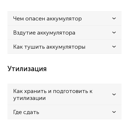
Kenwood TK-3317M2
Kenwood TK-3317M4
Чем опасен аккумулятор
Kenwood TK-3406
Вздутие аккумулятора
Kenwood TK-3406M2
Kenwood TK-3407
Как тушить аккумуляторы
Kenwood TK-3407M2
Утилизация
Как хранить и подготовить к
утилизации
Где сдать