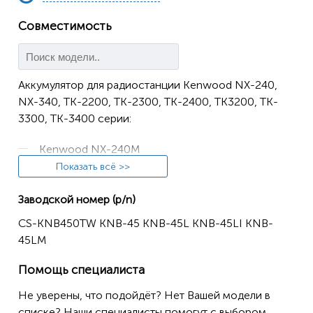
Совместимость
Аккумулятор для радиостанции Kenwood NX-240,
NX-340, TK-2200, TK-2300, TK-2400, TK3200, TK-
3300, TK-3400 серии:
Kenwood NX-240M
Показать всё >>
Kenwood NX-240M2
Kenwood NX-340M2
Заводской номер (p/n)
Kenwood NX-340M3
CS-KNB450TW KNB-45 KNB-45L KNB-45LI KNB-
45LM
Kenwood TK-2200
Kenwood TK-2202
Помощь специалиста
Kenwood TK-2202E
Не уверены, что подойдёт? Нет Вашей модели в
списке? Наши специалисты помогут с выбором