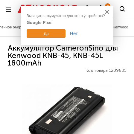
Войти
0
×
Вы ищите аккумулятор для этого устройства?
Google Pixel
енное оборудование
Аккумуляторы для радиостанций
Kenwood
Нет
Да
Аккумулятор CameronSino для
Kenwood KNB-45, KNB-45L
1800mAh
Код товара
1209601