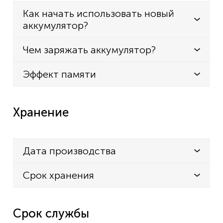
Как начать использовать новый
Kenwood TK-3201V2
аккумулятор?
Kenwood TK-3202
Kenwood TK-3202E
Чем заряжать аккумулятор?
Kenwood TK-3206
Эффект памяти
Kenwood TK-3206G
Kenwood TK-3206M
Хранение
Kenwood TK-3206M3
Kenwood TK-3207
Kenwood TK-3207G
Дата производства
Kenwood TK-3212
Срок хранения
Kenwood TK-3212M
Kenwood TK-3217
Срок службы
Kenwood TK-3300