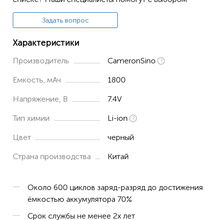
Kenwood TK-2206
Kenwood TK-2206M
Задать вопрос
Kenwood TK-2207
Характеристики
Kenwood TK-2207G
Производитель
CameronSino
Kenwood TK-2212
Емкость, мАч
1800
Kenwood TK-2212M
Напряжение, В
7.4V
Kenwood TK-2217
Тип химии
Li-ion
Kenwood TK-2300
Kenwood TK-2302
Цвет
черный
Kenwood TK-2302E
Страна производства
Китай
Kenwood TK-2302T
Kenwood TK-2306
Около 600 циклов заряд-разряд до достижения
ёмкостью аккумулятора 70%
Kenwood TK-2306M
Срок службы не менее 2х лет
Kenwood TK-2307