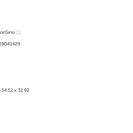
onSino
28041429
H
x 54.52 x 32.92