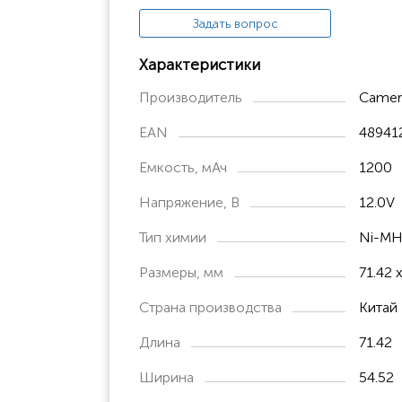
Задать вопрос
Характеристики
Производитель
Camer
EAN
48941
Емкость, мАч
1200
Напряжение, В
12.0V
Тип химии
Ni-M
Размеры, мм
71.42 
Страна производства
Китай
Длина
71.42
Ширина
54.52