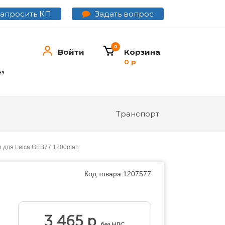
Задать вопрос
Запросить КП
0
Войти
Корзина
0 р
ез
Транспорт
o для Leica GEB77 1200mah
Код товара
1207577
3 465 р
без НДС