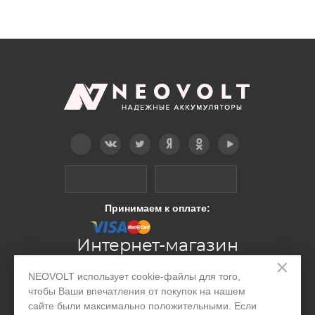
Telegram
Вконтакте
Twitter
Дзен
OK
YouTube
Принимаем к оплате:
Интернет-магазин
×
NEOVOLT использует cookie-файлы для того,
Производство
чтобы Ваши впечатления от покупок на нашем
сайте были максимально положительными. Если
Организациям