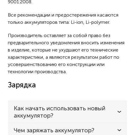
9001:2008.
Summer P3S
Все рекомендации и предостережения касаются
790TS
только аккумуляторов типа: Li-ion, Li-polymer.
760
Производитель оставляет за собой право без
780TS
предварительного уведомления вносить изменения
790T
в изделие, которые не ухудшают его технические
характеристики, а являются результатом работ по
780T
усовершенствованию его конструкции или
790
технологии производства.
780
Зарядка
880L
830P
Как начать использовать новый
820P
аккумулятор?
800T
811gb
Чем заряжать аккумулятор?