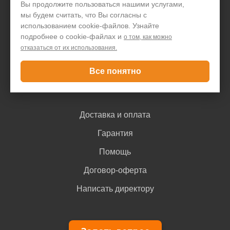
Вы продолжите пользоваться нашими услугами,
мы будем считать, что Вы согласны с
Акции и скидки
использованием cookie-файлов. Узнайте
Блог
подробнее о cookie-файлах и
о том, как можно
отказаться от их использования.
Контакты
Все понятно
Покупателю
Доставка и оплата
Гарантия
Помощь
Договор-оферта
Написать директору