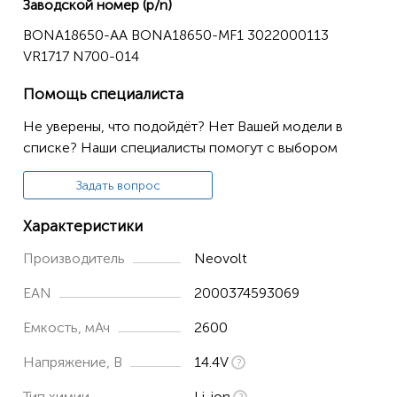
Заводской номер (p/n)
BONA18650-AA BONA18650-MF1 3022000113
Atvel R80
VR1717 N700-014
Airrobo P10
Помощь специалиста
Bagotte BL509
Не уверены, что подойдёт? Нет Вашей модели в
списке? Наши специалисты помогут с выбором
Clever & Сlean Aqua 03
Задать вопрос
CECOTEC
Характеристики
Conga 1290
Производитель
Neovolt
Conga 1390
Conga 1490
EAN
2000374593069
Conga 1590
Емкость, мАч
2600
Devvis A3
Напряжение, В
14.4V
Тип химии
Li-ion