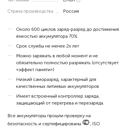
E.ziclean Tornado v2
Страна производства
Россия
Genio Profi 260, Deluxe 370
Gutrend ECHO 520, G520B, 610 Lens
Около 600 циклов заряд-разряд до достижения
ёмкостью аккумулятора 70%
Honor Choice R1
Срок службы не менее 2х лет
Kitroft KT-565, KT-566
Можно заряжать в любой момент и не
обязательно полностью разряжать (отсутствует
LINNBERG AQUA
«эффект памяти»)
Panda iPlus S5
Низкий саморазряд, характерный для
качественных литиевых аккумуляторов
Polaris PVCR-0920WV Rufer
Имеет встроенный контроллер заряда,
Proscenic
защищающий от перегрева и перезаряда.
Summer P1S
Все аккумуляторы прошли проверку на
безопасность и сертифицированы
, ISO
Summer P2S