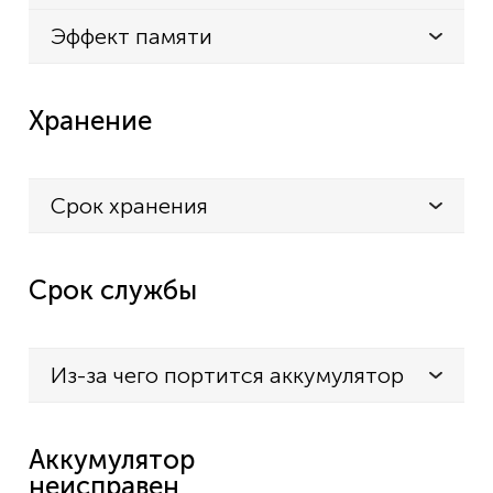
Cocoa Smart, Jazz, VR1717
Эффект памяти
Redmond RV-R500
SUZUKA KAKA P2
Хранение
Vileda
VR302
Срок хранения
Zoef Robot Sjaan
Срок службы
Из-за чего портится аккумулятор
Аккумулятор
неисправен,