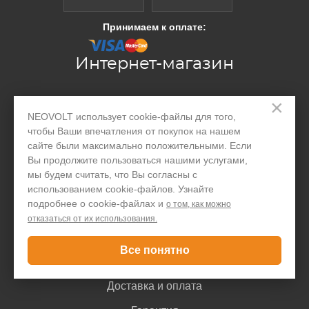
Принимаем к оплате:
Интернет-магазин
×
Производство
NEOVOLT использует cookie-файлы для того,
Организациям
чтобы Ваши впечатления от покупок на нашем
сайте были максимально положительными. Если
Акции и скидки
Вы продолжите пользоваться нашими услугами,
мы будем считать, что Вы согласны с
Блог
использованием cookie-файлов. Узнайте
подробнее о cookie-файлах и
Контакты
о том, как можно
отказаться от их использования.
Покупателю
Все понятно
Доставка и оплата