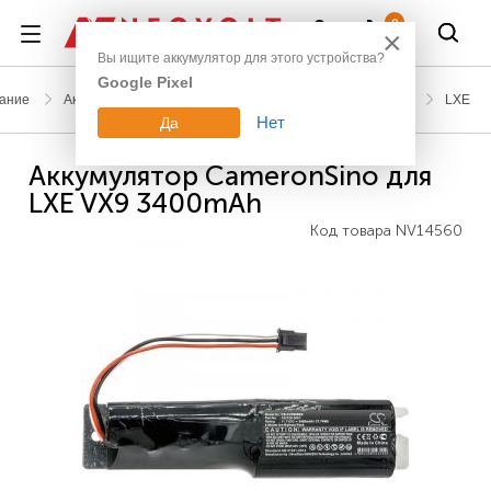
Войти
0
×
Вы ищите аккумулятор для этого устройства?
Google Pixel
ание
Аккумуляторы для сканеров штрих-кодов и терминалов
LXE
Нет
Да
Аккумулятор CameronSino для
LXE VX9 3400mAh
Код товара
NV14560