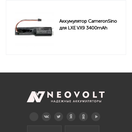
Аккумулятор CameronSino
для LXE VX9 3400mAh
Telegram
Вконтакте
Twitter
Дзен
OK
YouTube