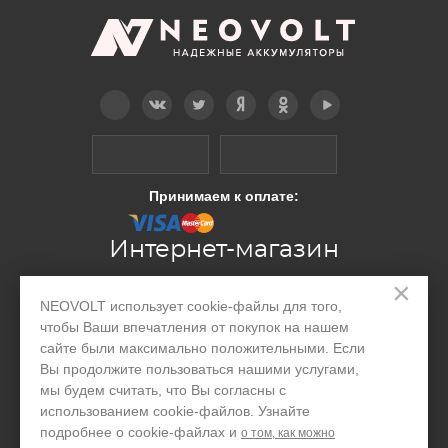
Telegram
Вконтакте
Twitter
Дзен
OK
YouTube
Принимаем к оплате:
Интернет-магазин
×
NEOVOLT использует cookie-файлы для того,
Производство
чтобы Ваши впечатления от покупок на нашем
Организациям
сайте были максимально положительными. Если
Вы продолжите пользоваться нашими услугами,
Акции и скидки
мы будем считать, что Вы согласны с
использованием cookie-файлов. Узнайте
Блог
подробнее о cookie-файлах и
о том, как можно