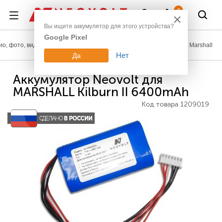
Войти
0
×
Вы ищите аккумулятор для этого устройства?
Google Pixel
ио, фото, видео
Аккумуляторы для наушников и акустики
Marshall
Нет
Да
Аккумулятор Neovolt для
MARSHALL Kilburn II 6400mAh
Код товара
1209019