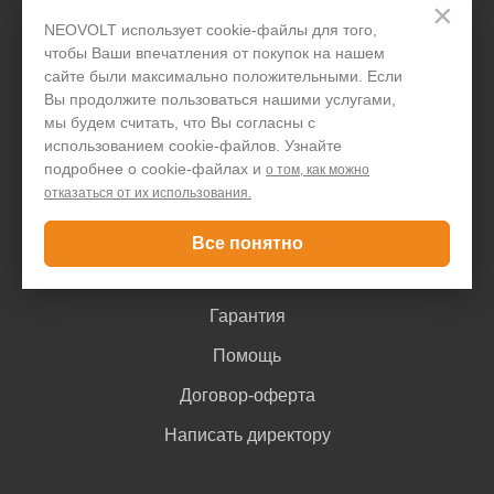
×
Организациям
NEOVOLT использует cookie-файлы для того,
чтобы Ваши впечатления от покупок на нашем
Акции и скидки
сайте были максимально положительными. Если
Вы продолжите пользоваться нашими услугами,
Блог
мы будем считать, что Вы согласны с
использованием cookie-файлов. Узнайте
Контакты
подробнее о cookie-файлах и
о том, как можно
отказаться от их использования.
Покупателю
Все понятно
Доставка и оплата
Гарантия
Помощь
Договор-оферта
Написать директору