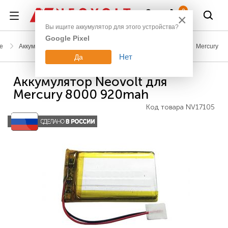
Войти
0
×
Вы ищите аккумулятор для этого устройства?
Google Pixel
е
Аккумуляторы для сканеров штрих-кодов и терминалов
Mercury
Нет
Да
Аккумулятор Neovolt для
Mercury 8000 920mah
Код товара
NV17105