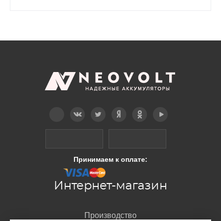
Telegram
Вконтакте
Twitter
Дзен
OK
YouTube
Принимаем к оплате:
Интернет-магазин
Производство