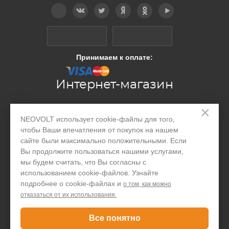
Telegram
Вконтакте
Twitter
Дзен
OK
YouTube
Принимаем к оплате:
Интернет-магазин
×
Производство
NEOVOLT использует cookie-файлы для того,
чтобы Ваши впечатления от покупок на нашем
Организациям
сайте были максимально положительными. Если
Вы продолжите пользоваться нашими услугами,
Акции и скидки
мы будем считать, что Вы согласны с
Блог
использованием cookie-файлов. Узнайте
подробнее о cookie-файлах и
о том, как можно
Контакты
отказаться от их использования.
Покупателю
Все понятно