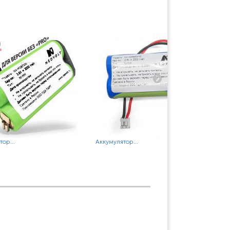
ор...
Аккумулятор...
Акк