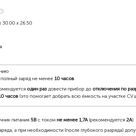
x 30.00 x 26.50
я
анию
 полный заряд не менее
10 часов
.
комендуется
один раз
довести прибор до
отключения по раз
10 часов
(это помогает добрать всю ёмкость на участке CV ш
чник питания
5В
с током
не менее 1,7А
(рекомендуется
2А
).
аряда, а при необходимости (после глубокого разряда) доп