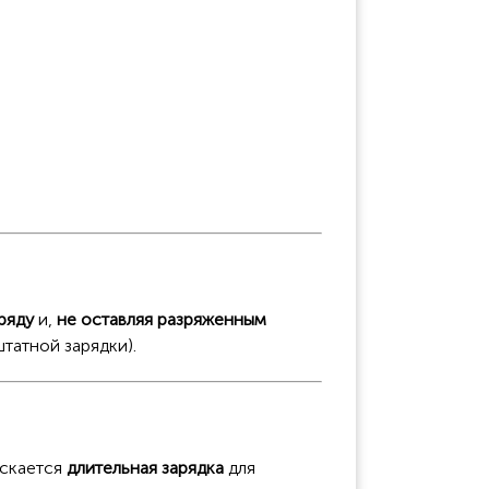
ряду
и,
не оставляя разряженным
татной зарядки).
ускается
длительная зарядка
для