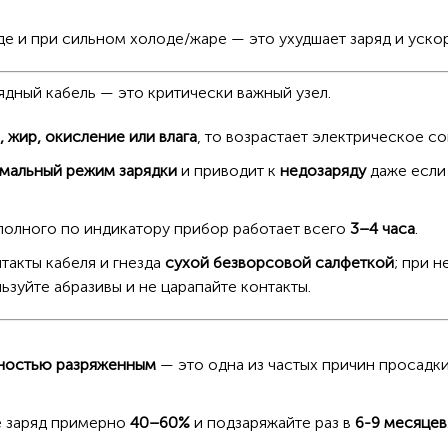
де и при сильном холоде/жаре — это ухудшает заряд и ускор
ядный кабель — это критически важный узел.
, жир, окисление или влага
, то возрастает электрическое с
мальный режим зарядки
и приводит к
недозаряду
даже если 
полного по индикатору прибор работает всего
3–4 часа
.
такты кабеля и гнезда
сухой безворсовой салфеткой
; при 
льзуйте абразивы и не царапайте контакты.
ностью разряженным
— это одна из частых причин просадки 
е заряд примерно
40–60%
и подзаряжайте раз в
6-9 месяцев