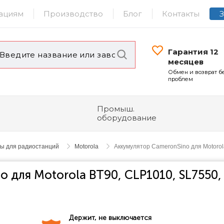
ациям
Производство
Блог
Контакты
Гарантия 12
месяцев
Обмен и возврат б
проблем
Промыш.
оборудование
ры для радиостанций
Motorola
Аккумулятор CameronSino для Motoro
 для Motorola BT90, CLP1010, SL7550,
Держит, не выключается