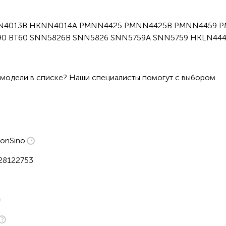
4013B HKNN4014A PMNN4425 PMNN4425B PMNN4459 P
90 BT60 SNN5826B SNN5826 SNN5759A SNN5759 HKLN44
 модели в списке? Наши специалисты помогут с выбором
onSino
28122753