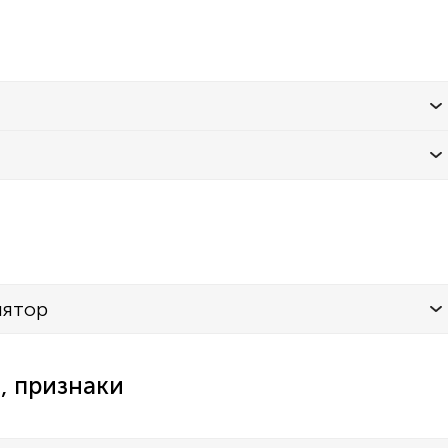
лятор
, признаки