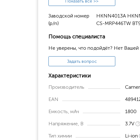
Показать всё >>
CLP1040
Заводской номер
HKNN4013A HKNN
CLP1060
(p/n)
CS-MRP446TW BT
CLP446
Помощь специалиста
SL7550
Не уверены, что подойдёт? Нет Вашей
XPR7550
Задать вопрос
DLR1020
DLR1060
Характеристики
CLP106
Производитель
Camer
SL7590
EAN
48941
SL7580
Емкость, мАч
1800
SL1M
Напряжение, В
3.7V
SL3000
Тип химии
Li-ion
SL300