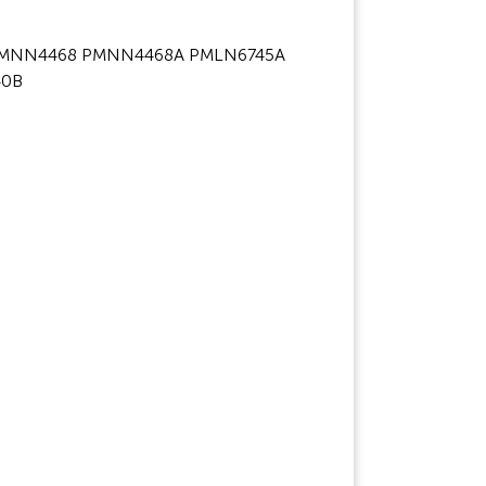
MNN4468 PMNN4468A PMLN6745A
40B