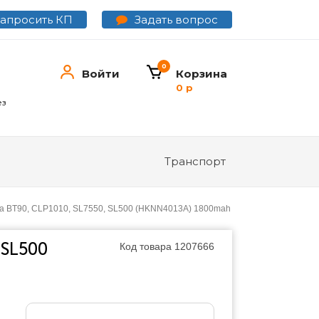
Задать вопрос
Запросить КП
0
Войти
Корзина
0 р
ез
Транспорт
la BT90, CLP1010, SL7550, SL500 (HKNN4013A) 1800mah
 SL500
Код товара
1207666