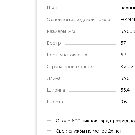
Цвет
черны
SL7550e
SL7580e
Основной заводской номер
HKNN
SL500
Размеры, мм
53.60 
SL1600
Вес гр.
37
SL3500E
Вес в упаковке, гр.
62
SL4000E
Страна производства
Китай
Длина
53.6
Ширина
35.4
Высота
9.6
Около 600 циклов заряд-разряд д
Срок службы не менее 2х лет