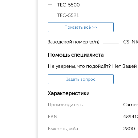
TEC-5500
TEC-5521
TEC-5531
Показать всё >>
TEC-7621
Заводской номер (p/n)
CS-NK
TEC-7631
Помощь специалиста
TEC-7721
Не уверены, что подойдёт? Нет Вашей
TEC-7731
ETC-5521k
Задать вопрос
TEC-7500
Характеристики
TEC-7511
Производитель
Camer
TEC-7521
EAN
48941
TEC-7431
Емкость, мАч
2800
TEC-7531