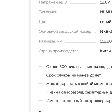
Напряжение, В
12.0V
TEC-7631C
TEC-7621C
Тип химии
Ni-M
ECG-1350K
Цвет
синий
TEC-7631K
Основной заводской номер
NKB-
TEC-7721K
Размеры, мм
112.20
TEC-7731K
Страна производства
Китай
TEC-9328
TEC-5521C
Около 500 циклов заряд-разряд д
TEC-5531C
Срок службы не менее 2х лет
TEC-5601
Можно заряжать в любой момент и 
TEC-5621
Низкий саморазряд, характерный д
TEC-5631
Имеет встроенный контроллер заря
TEC-7600