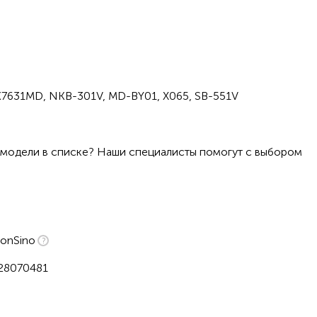
7631MD, NKB-301V, MD-BY01, X065, SB-551V
 модели в списке? Наши специалисты помогут с выбором
onSino
28070481