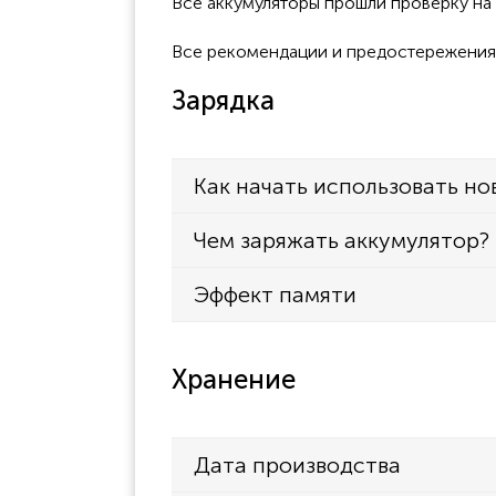
Все аккумуляторы прошли проверку н
TEC-7621E
TEC-7621K
Все рекомендации и предостережения к
TEC-7631E
Зарядка
TEC-7641
TEC-7651
Как начать использовать но
TEC-7700
TEC-7721C
Чем заряжать аккумулятор?
TEC-7721E
Эффект памяти
TEE-7731C
TEC-7731E
Хранение
ECG-1350
ECG-1350A
ECG-1350C
Дата производства
ECG-1350P