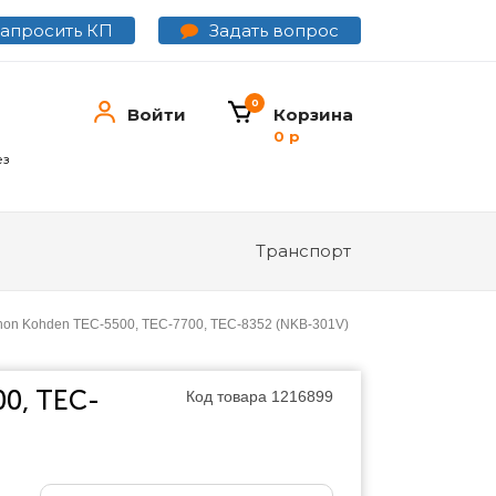
Задать вопрос
Запросить КП
0
Войти
Корзина
0 р
ез
Транспорт
hon Kohden TEC-5500, TEC-7700, TEC-8352 (NKB-301V)
00, TEC-
Код товара
1216899