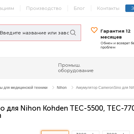
ациям
Производство
Блог
Контакты
Гарантия 12
месяцев
Обмен и возврат б
проблем
Промыш.
оборудование
ы для медицинской техники
Nihon
Аккумулятор CameronSino для Ni
o для Nihon Kohden TEC-5500, TEC-77
h