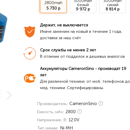
3000mah
3000mah
2800mah
белый
синий
5 730 р
9 972 р
8 814 р
Держит, не выключается
Иначе заменим на новый в течение 1 года, 
доставка за наш счёт
Срок службы не менее 2 лет
В отличие от подделок и дешевых аналогов
Аккумуляторы CameronSino - производят 19 
лет
Для различной техники: от моб. телефонов до 
мед. техники. Сертифицированы.
CameronSino
Производитель
2800
Емкость, мАч
12.0V
Напряжение, В
Ni-MH
Тип химии