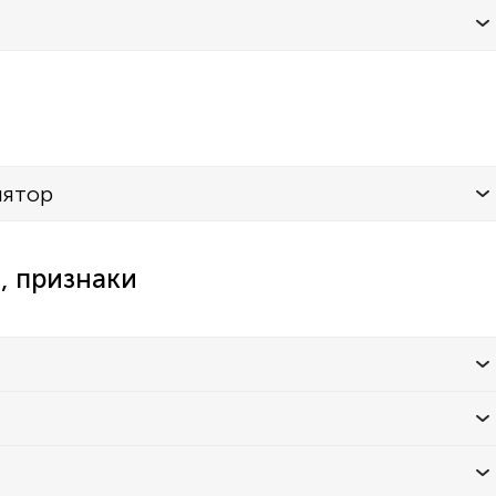
лятор
, признаки