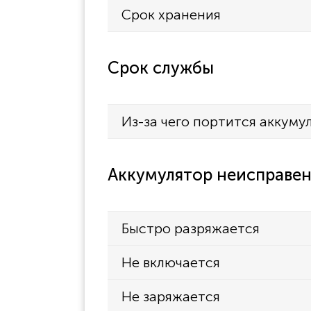
Срок хранения
ECG-2320
TEC-5531E
Срок службы
TEC-5531K
TEC-5600
TEC-5521E
Из-за чего портится аккуму
TEC-5521K
TEC-7741
Аккумулятор неисправен
TEC-7751
TEC-8352
Быстро разряжается
Не включается
Не заряжается