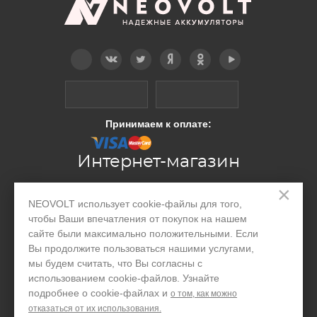
Telegram
Вконтакте
Twitter
Дзен
OK
YouTube
Принимаем к оплате:
Интернет-магазин
×
NEOVOLT использует cookie-файлы для того,
Производство
чтобы Ваши впечатления от покупок на нашем
Организациям
сайте были максимально положительными. Если
Вы продолжите пользоваться нашими услугами,
Акции и скидки
мы будем считать, что Вы согласны с
использованием cookie-файлов. Узнайте
Блог
подробнее о cookie-файлах и
о том, как можно
Контакты
отказаться от их использования.