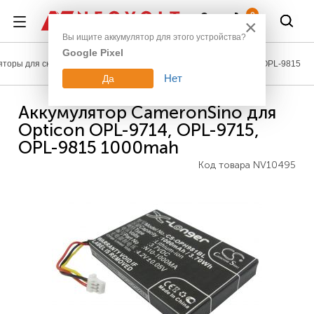
Войти
0
×
Вы ищите аккумулятор для этого устройства?
Google Pixel
яторы для сканеров штрих-кодов и терминалов
Opticon
OPL-9815
Нет
Да
Аккумулятор CameronSino для
Opticon OPL-9714, OPL-9715,
OPL-9815 1000mah
Код товара
NV10495