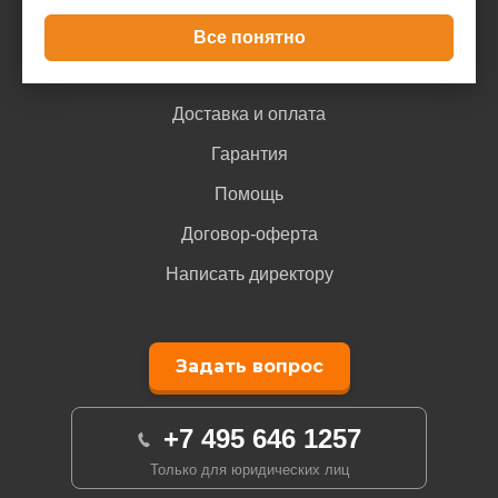
Все понятно
Покупателю
Доставка и оплата
Гарантия
Помощь
Договор-оферта
Написать директору
Задать вопрос
+7 495 646 1257
Только для юридических лиц