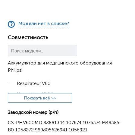
Модели нет в списке?
Совместимость
Аккумулятор для медицинского оборудования
Philips:
Respirateur V60
Respirateur V60S
Показать всё >>
Respironics V60
Заводской номер (p/n)
Respironics V60S
CS-PHV600MD 88881344 107674 1076374 M48385-
V680
B0 1058272 989805626941 1056921