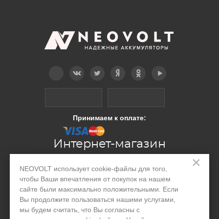
Telegram
Вконтакте
Twitter
Дзен
OK
YouTube
Принимаем к оплате:
Интернет-магазин
×
NEOVOLT использует cookie-файлы для того,
Производство
чтобы Ваши впечатления от покупок на нашем
сайте были максимально положительными. Если
Организациям
Вы продолжите пользоваться нашими услугами,
Акции и скидки
мы будем считать, что Вы согласны с