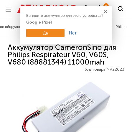
Войти
0
×
Вы ищите аккумулятор для этого устройства?
Google Pixel
е оборудование
Аккумуляторы для медицинской техники
Philips
Нет
Да
Аккумулятор CameronSino для
Philips Respirateur V60, V60S,
V680 (88881344) 11000mah
Код товара
NV22623