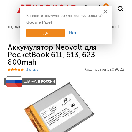
Войти
0
×
Вы ищите аккумулятор для этого устройства?
Google Pixel
ншеты, гаджеты
Аккумуляторы для электронных книг
Pocketbook
Нет
Да
Аккумулятор Neovolt для
PocketBook 611, 613, 623
800mah
Код товара
1209022
2 отзыв