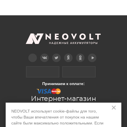
Telegram
Вконтакте
Twitter
Дзен
OK
YouTube
Принимаем к оплате:
Интернет-магазин
×
NEOVOLT использует cookie-файлы для того,
Производство
чтобы Ваши впечатления от покупок на нашем
сайте были максимально положительными. Если
Организациям