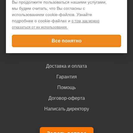
Вы продолжите пользоваться нашими услугами,
мы будем считать, что Вы согласны с
Акции и скидки
использованием cookie-файлов. Узнайте
Блог
подробнее о cookie-файлах и
о том, как можно
отказаться от их использования.
Контакты
Все понятно
Покупателю
Доставка и оплата
Гарантия
Помощь
Договор-оферта
Написать директору