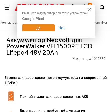
Войти
0
×
Вы ищите аккумулятор для этого устройства?
Google Pixel
Компьютерная техника
Аккумулятор для ИБП (UPS)
Powerwalker
Нет
Да
Аккумулятор Neovolt для
PowerWalker VFI 1500RT LCD
Lifepo4 48V 20Ah
Код товара
1217687
Замена свинцово-кислотного аккумулятора на современный
LiFePo4
Полный аналог свинцово-кислотных АКБ
Безопасен и не требует обслуживания