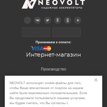
Telegram
Вконтакте
Twitter
Дзен
OK
YouTube
Принимаем к оплате:
Интернет-магазин
Производство
×
Организациям
NEOVOLT использует cookie-файлы для того,
Акции и скидки
чтобы Ваши впечатления от покупок на нашем
сайте были максимально положительными. Если
Блог
Вы продолжите пользоваться нашими услугами,
мы будем считать, что Вы согласны с
Контакты