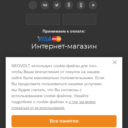
Telegram
Вконтакте
Twitter
Дзен
OK
YouTube
Принимаем к оплате:
Интернет-магазин
×
Производство
NEOVOLT использует cookie-файлы для того,
чтобы Ваши впечатления от покупок на нашем
Организациям
сайте были максимально положительными. Если
Вы продолжите пользоваться нашими услугами,
Акции и скидки
мы будем считать, что Вы согласны с
Блог
использованием cookie-файлов. Узнайте
подробнее о cookie-файлах и
о том, как можно
Контакты
отказаться от их использования.
Покупателю
Все понятно