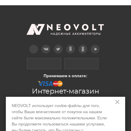
Telegram
Вконтакте
Twitter
Дзен
OK
YouTube
Принимаем к оплате:
Интернет-магазин
×
NEOVOLT использует cookie-файлы для того,
Производство
чтобы Ваши впечатления от покупок на нашем
сайте были максимально положительными. Если
Организациям
Вы продолжите пользоваться нашими услугами,
Акции и скидки
мы будем считать, что Вы согласны с