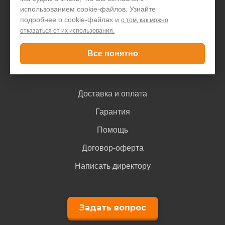
использованием cookie-файлов. Узнайте
Блог
подробнее о cookie-файлах и
о том, как можно
отказаться от их использования.
Контакты
Все понятно
Покупателю
Доставка и оплата
Гарантия
Помощь
Договор-оферта
Написать директору
Задать вопрос