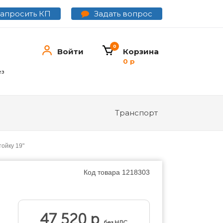
Задать вопрос
Запросить КП
0
Войти
Корзина
0 р
ез
Транспорт
тойку 19"
Код товара
1218303
47 520 р
без НДС