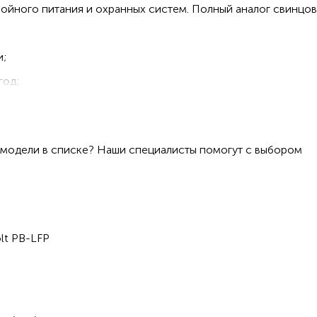
ойного питания и охранных систем. Полный аналог свинцов
и;
год;
олее 1500 емкость ≥80%;
е;
 модели в списке? Наши специалисты помогут с выбором
равления;
езаряда;
замыкания и термической нестабильности
их элементов (BMS);
lt PB-LFP
ность;
де от -20°C до +60°C;
ора от лучших мировых производителей;