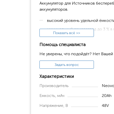
Аккумулятор для Источников беспереб
аккумуляторов.
высокий уровень удельной ёмкост
минимальный саморазряд до 3 % в 
Показать всё >>
количество циклов заряд/разряд б
Помощь специалиста
стабильное напряжение при разряд
Не уверены, что подойдёт? Нет Вашей
встроенная система контроля и уп
защита от глубокого разряда и пер
Задать вопрос
защита от перегрузки, короткого 
Характеристики
встроенная балансировка внутренн
Производитель
Neovo
термическая и химическая стабиль
Емкость, мАч
20Ah
температурный диапазон при разря
Напряжение, В
48V
литий-ионные элементы аккумулят