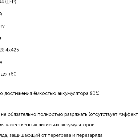
4 (LFP)
зопасность эксплуатации;
й
ку
сть владения за 10 лет с учётом отсутствия эксплуатационны
л
28.4х425
я
 до +60
до достижения ёмкостью аккумулятора 80%
не обязательно полностью разряжать (отсутствует «эффект
ля качественных литиевых аккумуляторов
да, защищающий от перегрева и перезаряда.