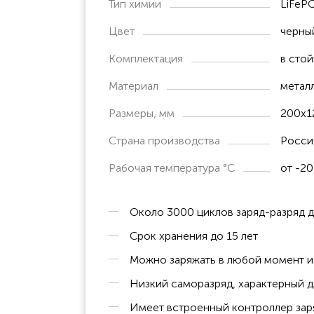
Тип химии
LiFePO
беспрецедентная надёжность и бе
срок службы 10 лет.
Цвет
черны
Комплектация
в стой
В 10 раз выгоднее! (Совокупная стоимо
Материал
метал
Размеры, мм
200х1
Страна производства
Росси
Рабочая температура °C
от -20
Около 3000 циклов заряд-разряд 
Срок хранения до 15 лет
Можно заряжать в любой момент и 
Низкий саморазряд, характерный д
Имеет встроенный контроллер заря