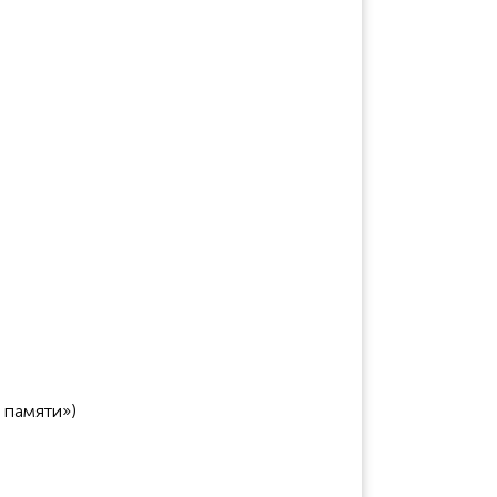
х затрат).
 памяти»)