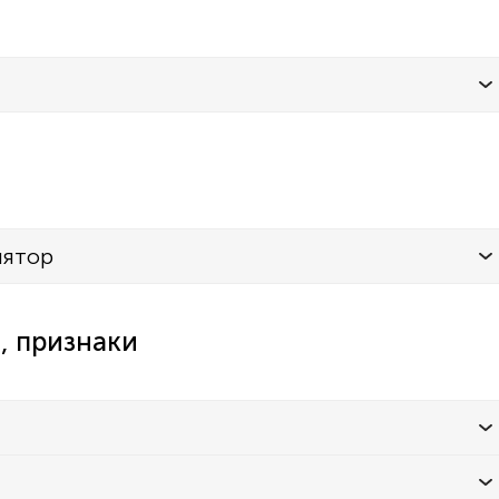
лятор
, признаки