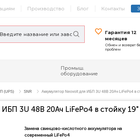
ациям
Производство
Блог
Контакты
Гарантия 12
месяцев
Обмен и возврат б
проблем
Промыш.
оборудование
П (UPS)
SNR
Аккумулятор Neovolt для ИБП 3U 48В 20Ач LiFePo4 в с
 ИБП 3U 48В 20Ач LiFePo4 в стойку 19"
Замена свинцово-кислотного аккумулятора на
современный LiFePo4