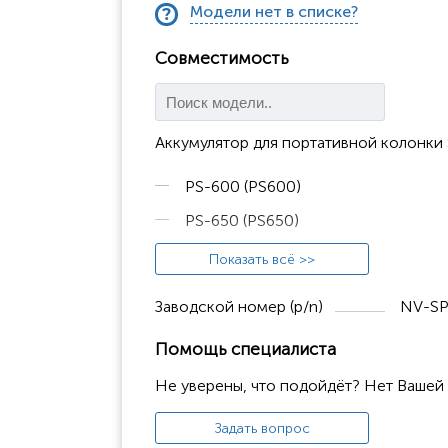
Модели нет в списке?
Совместимость
Аккумулятор для портативной колонк
PS-600 (PS600)
PS-650 (PS650)
PS-670 (PS670)
Показать всё >>
PS-680 (PS680)
Заводской номер (p/n)
NV-SP
PS-720 (PS720)
Помощь специалиста
Возможна совместимость и с другими 
Не уверены, что подойдёт? Нет Вашей
Задать вопрос