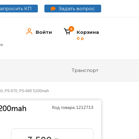
Задать вопрос
Запросить КП
0
Войти
Корзина
0 р
ез
Транспорт
50, PS-670, PS-680 5200mah
5200mah
Код товара
1212713