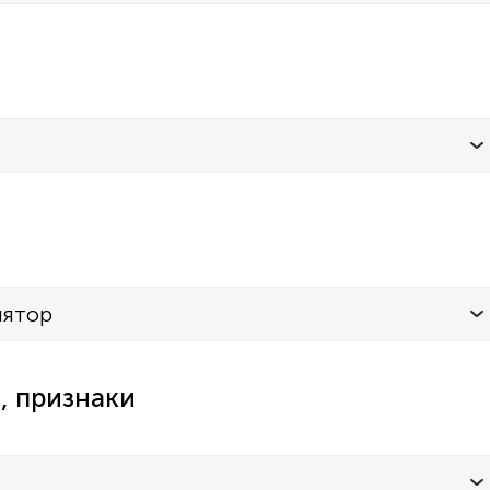
лятор
, признаки