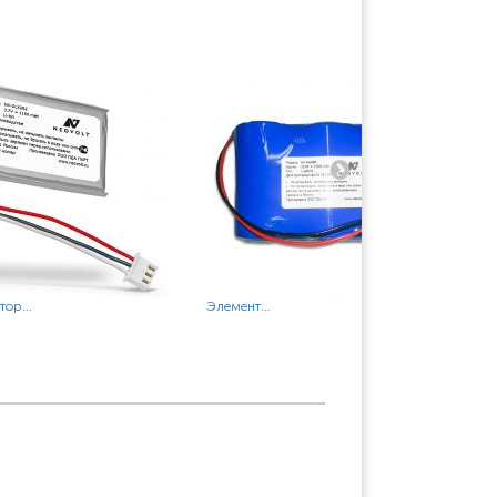
ор...
Элемент...
Акк