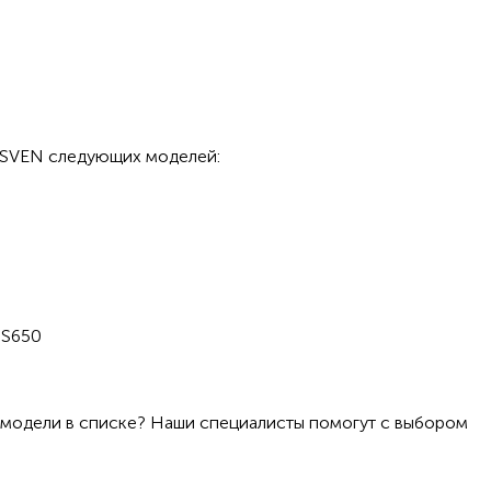
и SVEN следующих моделей:
S650
моделями — проверяйте напряжение, ёмкость и разъём.
 модели в списке? Наши специалисты помогут с выбором