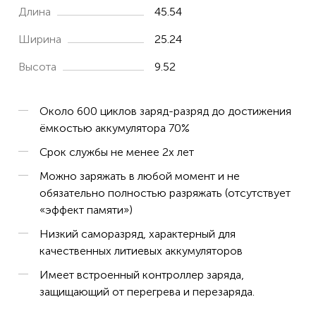
F5C
Длина
45.54
V929
Ширина
25.24
Walkera QR
Высота
9.52
X5
X5A
Около 600 циклов заряд-разряд до достижения
X5C
ёмкостью аккумулятора 70%
X5C-1
Срок службы не менее 2х лет
X5SC
Можно заряжать в любой момент и не
обязательно полностью разряжать (отсутствует
X5SW
«эффект памяти»)
UDI
Низкий саморазряд, характерный для
U816A
качественных литиевых аккумуляторов
U941A
Имеет встроенный контроллер заряда,
защищающий от перегрева и перезаряда.
WLTOYS