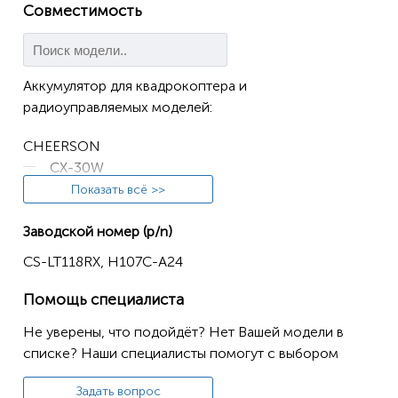
Совместимость
Аккумулятор для квадрокоптера и
радиоуправляемых моделей:
CHEERSON
CX-30W
Показать всё >>
HUAJUN
W609-10
Заводской номер (p/n)
W609-9
CS-LT118RX, H107C-A24
HUBSAN
Помощь специалиста
H107
Не уверены, что подойдёт? Нет Вашей модели в
H107C
списке? Наши специалисты помогут с выбором
H107D
Задать вопрос