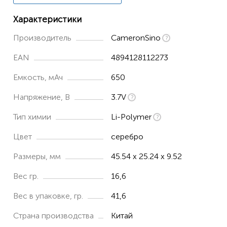
H107D Mini
Характеристики
H107L
Производитель
CameronSino
JXD385
EAN
4894128112273
X4 H107L
Емкость, мАч
650
JJRC
H31
Напряжение, В
3.7V
H37
Тип химии
Li-Polymer
H43WH
Цвет
серебро
H5C
Размеры, мм
45.54 x 25.24 x 9.52
H6D
Вес гр.
16,6
H9D
Вес в упаковке, гр.
41,6
SYMA
CX-30
Страна производства
Китай