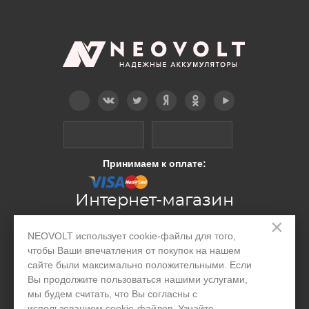
Telegram
Вконтакте
Twitter
Дзен
OK
YouTube
Принимаем к оплате:
Интернет-магазин
×
NEOVOLT использует cookie-файлы для того,
Производство
чтобы Ваши впечатления от покупок на нашем
сайте были максимально положительными. Если
Организациям
Вы продолжите пользоваться нашими услугами,
Акции и скидки
мы будем считать, что Вы согласны с
использованием cookie-файлов. Узнайте