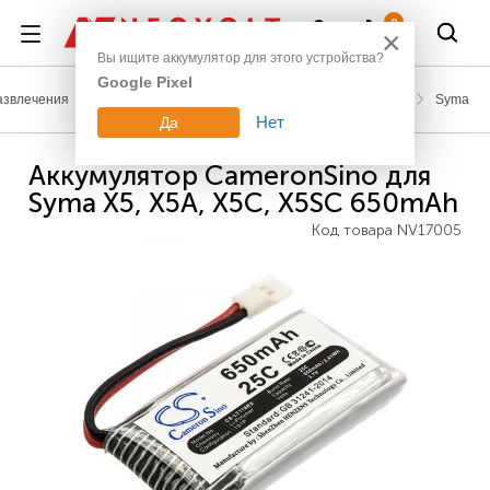
Войти
0
×
Вы ищите аккумулятор для этого устройства?
Google Pixel
азвлечения
Аккумуляторы для радиоуправляемых моделей
Syma
Нет
Да
Аккумулятор CameronSino для
Syma X5, X5A, X5C, X5SC 650mAh
Код товара
NV17005