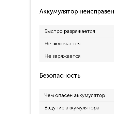
GMR2099
Аккумулятор неисправен
GMR2889-2CK
GMR635
Быстро разряжается
GMR645
GMR6482CK
Не включается
GMR648-2CK
Не заряжается
GMR680
GMR855
Безопасность
GMR8552C
GMR855-2C
GMR8552CK
Чем опасен аккумулятор
GMR855-2CK
Вздутие аккумулятора
GMR85532CK