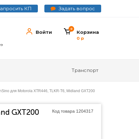
Задать вопрос
Запросить КП
0
Войти
Корзина
0 р
ез
Транспорт
Sino для Motorola XTR446, TLKR-T6, Midland GXT200
and GXT200
Код товара
1204317