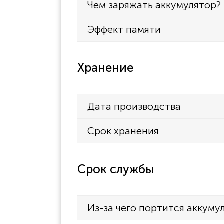
Чем заряжать аккумулятор?
GMR1038-2CK
Эффект памяти
GMR1048
GMR10482CK
GMR1048-2CK
Хранение
GMR1438
GMR1448
Дата производства
GMR15582CK
Срок хранения
GMR1558-2CK
GMR1588-2CK
GMR15952CK
Срок службы
GMR1595-2CK
GMR2059
Из-за чего портится аккуму
GMR2089