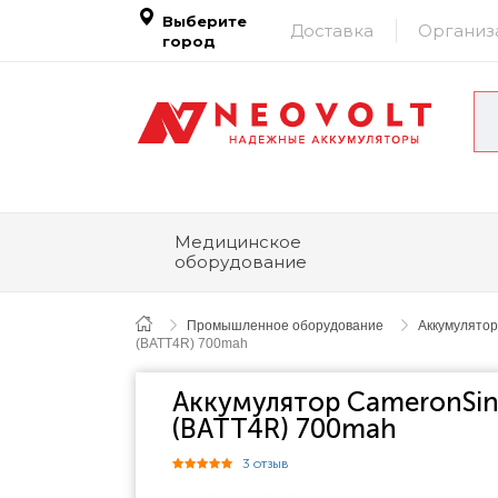
Выберите
Доставка
Организ
город
Медицинское
оборудование
Промышленное оборудование
Аккумулято
(BATT4R) 700mah
Аккумулятор CameronSin
(BATT4R) 700mah
3 отзыв