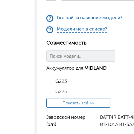
Где найти название модели?
Модели нет в списке?
Совместимость
Аккумулятор для
MIDLAND
G223
G225
G226
Показать всё >>
G227
Заводской номер
BATT4R BATT-
G300
(p/n)
BT-1013 BT-5
G300M