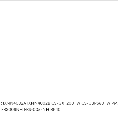
4R IXNN4002A IXNN4002B CS-GXT200TW CS-UBP380TW PMN
37 FRS008NH FRS-008-NH BP40