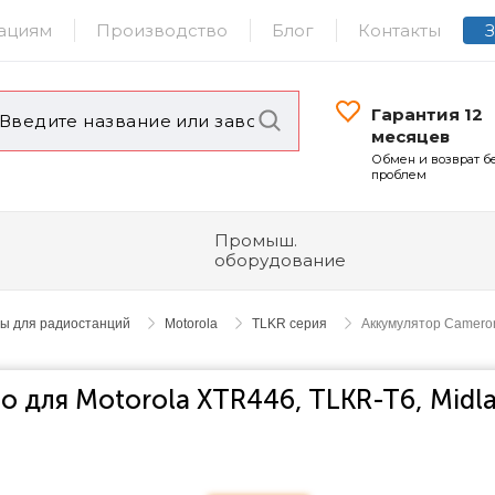
ациям
Производство
Блог
Контакты
Гарантия 12
месяцев
Обмен и возврат б
проблем
Промыш.
оборудование
ры для радиостанций
Motorola
TLKR серия
Аккумулятор Cameron
o для Motorola XTR446, TLKR-T6, Midl