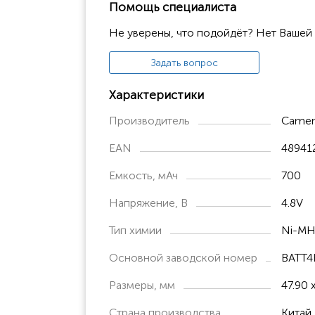
Помощь специалиста
GXT200
Не уверены, что подойдёт? Нет Вашей
GXT250
Задать вопрос
Binatone Terrain 550
MOTOROLA
Характеристики
XTR446
Производитель
Camer
TLKR-T5
EAN
48941
TLKR-T6
Емкость, мАч
700
TLKR-T3
Напряжение, В
4.8V
TLKR-T7
TLKR-T8
Тип химии
Ni-M
TLKR-T80
Основной заводской номер
BATT4
TLKR T50
Размеры, мм
47.90 
TLKR T60
Страна производства
Китай