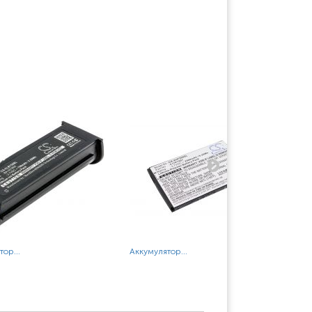
ор...
Аккумулятор...
Акк