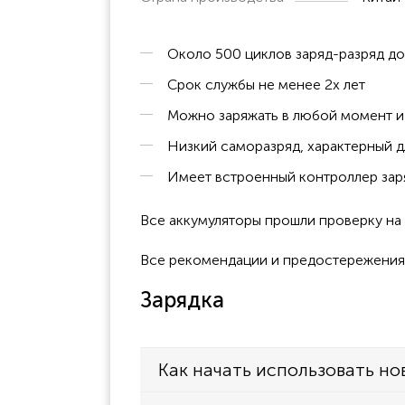
TLKR T61
TLKR T80
Около 500 циклов заряд-разряд д
TLKR T80 Extreme
Срок службы не менее 2х лет
TLKR T81 Hunter
Можно заряжать в любой момент и 
XTB446
Низкий саморазряд, характерный д
XT180
Имеет встроенный контроллер заря
XTK446
Все аккумуляторы прошли проверку н
TLKR T40
TLKR T41
Все рекомендации и предостережения к
Зарядка
UNIDEN
GMR1038
GMR1038-2
Как начать использовать но
GMR10382CK