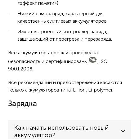
GRS-1
«эффект памяти»)
GTS-750
Низкий саморазряд, характерный для
качественных литиевых аккумуляторов
GTS-751
Имеет встроенный контроллер заряда,
GTS-900
защищающий от перегрева и перезаряда.
GTS-9000
Все аккумуляторы прошли проверку на
RC-3
безопасность и сертифицированы
, ISO
GNSS приемников GB-500, GB-1000
9001:2008.
Все рекомендации и предостережения касаются
только аккумуляторов типа: Li-ion, Li-polymer.
Зарядка
Как начать использовать новый
аккумулятор?