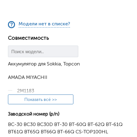
Модели нет в списке?
Совместимость
Аккумулятор для Sokkia, Topcon
AMADA MIYACHII
2M1183
Показать всё >>
MM-410A
MM-410A-00-00
Заводской номер (p/n)
BC-30 BC30 BC30D BT-30 BT-60Q BT-62Q BT-61Q
Fuji Electric systems
BT61Q BT65Q BT66Q BT-66Q CS-TOP100HL
Hioki