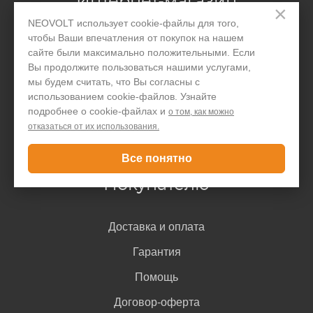
Интернет-магазин
×
NEOVOLT использует cookie-файлы для того,
чтобы Ваши впечатления от покупок на нашем
Производство
сайте были максимально положительными. Если
Вы продолжите пользоваться нашими услугами,
Организациям
мы будем считать, что Вы согласны с
Акции и скидки
использованием cookie-файлов. Узнайте
подробнее о cookie-файлах и
о том, как можно
Блог
отказаться от их использования.
Контакты
Все понятно
Покупателю
Доставка и оплата
Гарантия
Помощь
Договор-оферта