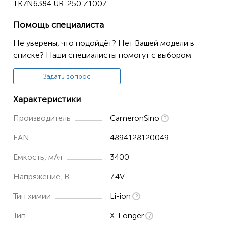
TK7N6384 UR-250 Z1007
LR8410
LR8510
Помощь специалиста
LR8511
Не уверены, что подойдёт? Нет Вашей модели в
списке? Наши специалисты помогут с выбором
SOKKIA
SHC250
Задать вопрос
SHC250 Data Collector
Характеристики
SHC2500
Производитель
CameronSino
SHC2500 Data Collector
EAN
4894128120049
TOPCON
Емкость, мАч
3400
FC100
Напряжение, В
7.4V
FC-100
Тип химии
Li-ion
FC-120
FC-200
Тип
X-Longer