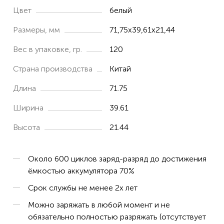
FC-250
Цвет
белый
FC2000
Размеры, мм
71,75x39,61x21,44
FC-2200
Вес в упаковке, гр.
120
FC-2500
Страна производства
Китай
Field Controller FC100
Длина
71.75
Field Controller FC2000
Ширина
39.61
GMS-2
GPT-7000i
Высота
21.44
GPT-7500
Около 600 циклов заряд-разряд до достижения
GPT-7501
ёмкостью аккумулятора 70%
GPT-7502
Срок службы не менее 2х лет
GPT-9000
Можно заряжать в любой момент и не
GPT9000A
обязательно полностью разряжать (отсутствует