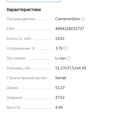
Характеристики
Производитель
CameronSino
EAN
4894128031727
Емкость, мАч
1100
Напряжение, В
3.7V
Тип химии
Li-ion
Размеры, мм
51,27x37,52x4,45
Страна производства
Китай
Длина
51.27
Ширина
37.52
Высота
4.45