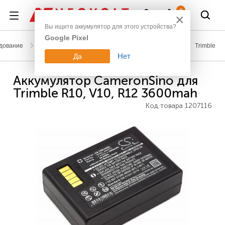
Войти
0
×
Вы ищите аккумулятор для этого устройства?
Google Pixel
дование
Аккумуляторы для геодезического оборудования
Trimble
Нет
Да
Аккумулятор CameronSino для
Trimble R10, V10, R12 3600mah
Код товара
1207116