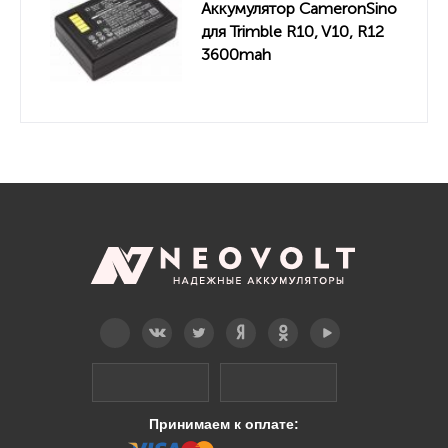
Аккумулятор CameronSino
для Trimble R10, V10, R12
3600mah
Telegram
Вконтакте
Twitter
Дзен
OK
YouTube
Принимаем к оплате: