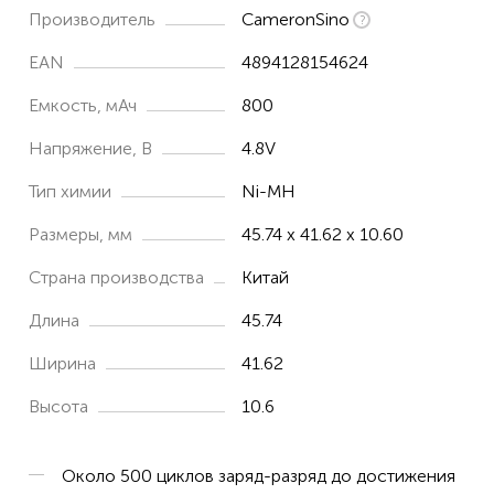
Производитель
CameronSino
EAN
4894128154624
Емкость, мАч
800
Напряжение, В
4.8V
Тип химии
Ni-MH
Размеры, мм
45.74 x 41.62 x 10.60
Страна производства
Китай
Длина
45.74
Ширина
41.62
Высота
10.6
Около 500 циклов заряд-разряд до достижения