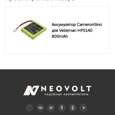
Аккумулятор CameronSino
для Velleman HPS140
800mAh
Telegram
Вконтакте
Twitter
Дзен
OK
YouTube