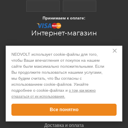
Принимаем к оплате:
Интернет-магазин
×
Производство
NEOVOLT использует cookie-файлы для того,
чтобы Ваши впечатления от покупок на нашем
Организациям
сайте были максимально положительными. Если
Акции и скидки
Вы продолжите пользоваться нашими услугами,
мы будем считать, что Вы согласны с
Блог
использованием cookie-файлов. Узнайте
подробнее о cookie-файлах и
о том, как можно
Контакты
отказаться от их использования.
Покупателю
Все понятно
Доставка и оплата