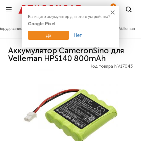
Войти
0
×
Вы ищите аккумулятор для этого устройства?
Google Pixel
борудование
Аккумуляторы для измерительной техники
Velleman
Нет
Да
Аккумулятор CameronSino для
Velleman HPS140 800mAh
Код товара
NV17043