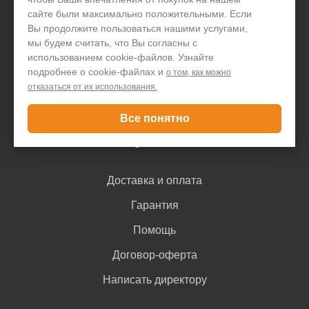
сайте были максимально положительными. Если
Организациям
Вы продолжите пользоваться нашими услугами,
мы будем считать, что Вы согласны с
Акции и скидки
использованием cookie-файлов. Узнайте
подробнее о cookie-файлах и
о том, как можно
Блог
отказаться от их использования.
Контакты
Все понятно
Покупателю
Доставка и оплата
Гарантия
Помощь
Договор-оферта
Написать директору