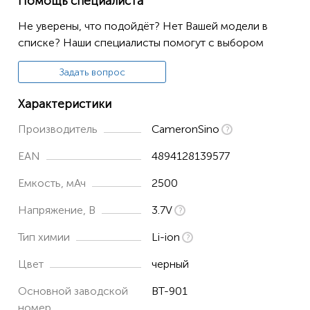
Помощь специалиста
A710
Не уверены, что подойдёт? Нет Вашей модели в
A720
списке? Наши специалисты помогут с выбором
A730
Задать вопрос
Talkman A700
Talkman A710
Характеристики
Talkman A710x
Производитель
CameronSino
Talkman A720
EAN
4894128139577
Talkman A720x
Емкость, мАч
2500
Talkman A730
Напряжение, В
3.7V
Talkman A730x
Тип химии
Li-ion
Цвет
черный
Основной заводской
BT-901
номер