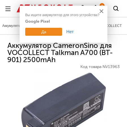
Войти
0
×
Вы ищите аккумулятор для этого устройства?
Google Pixel
Аккумуляторы для сканеров штрих-кодов и терминалов
VOCOLLECT
Нет
Да
Аккумулятор CameronSino для
VOCOLLECT Talkman A700 (BT-
901) 2500mAh
Код товара
NV13963