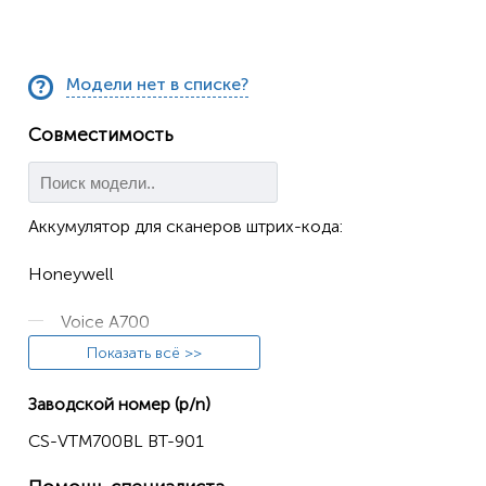
Модели нет в списке?
Совместимость
Аккумулятор для сканеров штрих-кода:
Honeywell
Voice A700
Показать всё >>
Voice A700x
Заводской номер (p/n)
Vocollect
CS-VTM700BL BT-901
A700