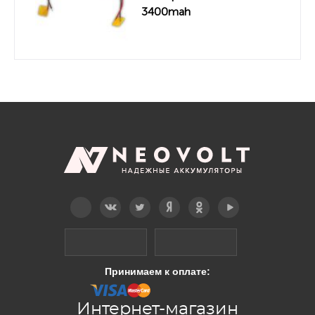
3400mah
Telegram
Вконтакте
Twitter
Дзен
OK
YouTube
Принимаем к оплате:
Интернет-магазин