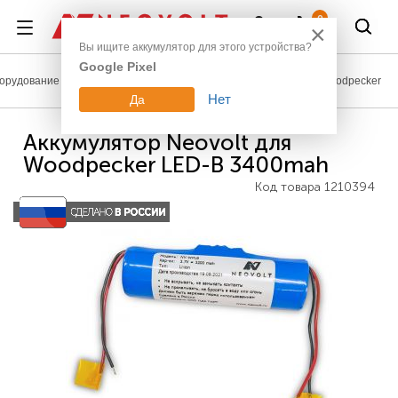
Войти
0
×
Вы ищите аккумулятор для этого устройства?
Google Pixel
орудование
Аккумуляторы для медицинской техники
Woodpecker
Нет
Да
Аккумулятор Neovolt для
Woodpecker LED-B 3400mah
Код товара
1210394