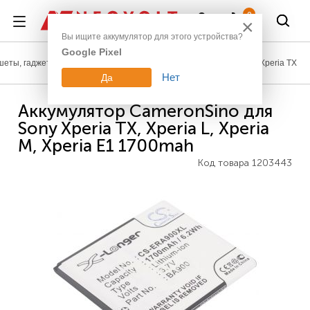
Войти
0
×
Вы ищите аккумулятор для этого устройства?
Google Pixel
шеты, гаджеты
Аккумуляторы для телефонов
Sony
Xperia TX
Нет
Да
Аккумулятор CameronSino для
Sony Xperia TX, Xperia L, Xperia
M, Xperia E1 1700mah
Код товара
1203443