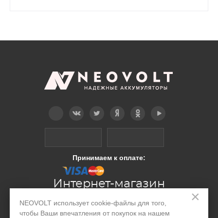
Telegram
Вконтакте
Twitter
Дзен
OK
YouTube
Принимаем к оплате:
Интернет-магазин
×
NEOVOLT использует cookie-файлы для того,
Производство
чтобы Ваши впечатления от покупок на нашем