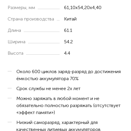
TaoShan
Размеры, мм
61,10x54,20x4,40
Xperia E1
Страна производства
Китай
Xperia E1 D2004
Длина
61.1
Xperia E1 D2005
Ширина
54.2
Xperia E1 dual D2104
Высота
4.4
Xperia E1 TV dual D2114
Xperia GX
Около 600 циклов заряд-разряд до достижения
Xperia J
ёмкостью аккумулятора 70%
Xperia L
Срок службы не менее 2х лет
Xperia M
Можно заряжать в любой момент и не
Xperia M Dual
обязательно полностью разряжать (отсутствует
«эффект памяти»)
Xperia T LT29i
Низкий саморазряд, характерный для
Xperia TX
качественных литиевых аккумуляторов