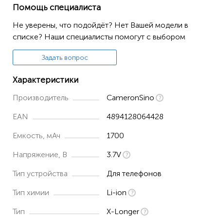
Помощь специалиста
Falcon D
Не уверены, что подойдёт? Нет Вашей модели в
Falcon DTV
списке? Наши специалисты помогут с выбором
Falcon SS
Задать вопрос
Hayabusa
JLo
Характеристики
LT29
Производитель
CameronSino
LT29i
EAN
4894128064428
Nicki DS
Емкость, мАч
1700
Nicki SS
Напряжение, В
3.7V
S36h
Тип устройства
Для телефонов
SO-04D
Тип химии
Li-ion
ST26a
ST26i
Тип
X-Longer