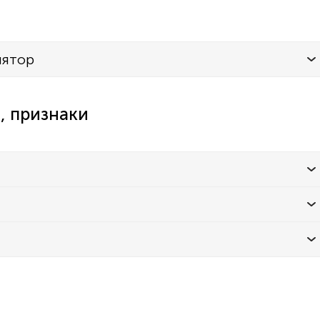
лятор
, признаки