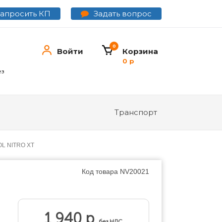
Задать вопрос
Запросить КП
0
Войти
Корзина
0 р
ез
Транспорт
OL NITRO XT
Код товара
NV20021
1 940 р
без НДС