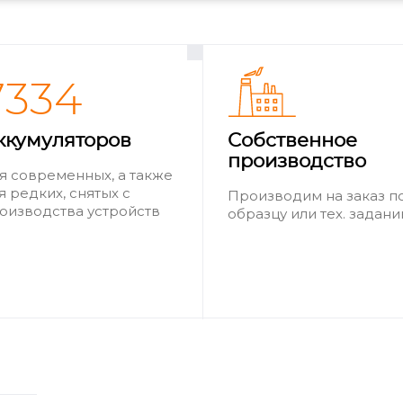
7334
ккумуляторов
Собственное
производство
я современных, а также
я редких, снятых с
Производим на заказ п
оизводства устройств
образцу или тех. задан