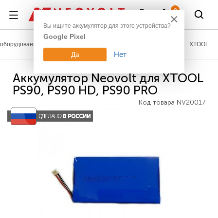
Войти
0
×
Вы ищите аккумулятор для этого устройства?
Google Pixel
оборудование
Аккумуляторы для измерительной техники
XTOOL
Нет
Да
Аккумулятор Neovolt для XTOOL
PS90, PS90 HD, PS90 PRO
Код товара
NV20017