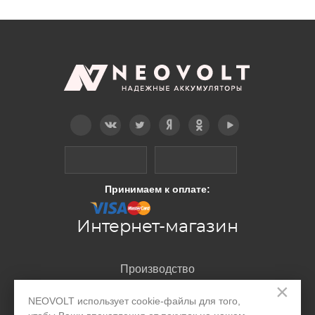
Telegram
Вконтакте
Twitter
Дзен
OK
YouTube
Принимаем к оплате:
Интернет-магазин
Производство
×
Организациям
NEOVOLT использует cookie-файлы для того,