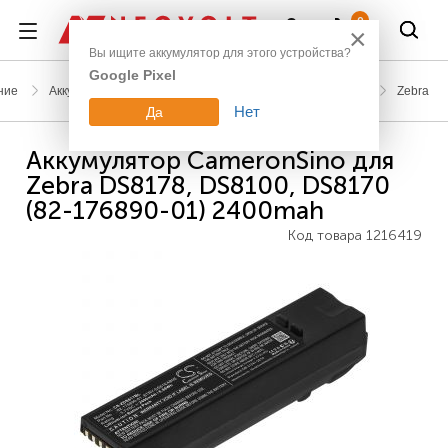
Войти
0
×
Вы ищите аккумулятор для этого устройства?
Google Pixel
ние
Аккумуляторы для сканеров штрих-кодов и терминалов
Zebra
Нет
Да
Аккумулятор CameronSino для
Zebra DS8178, DS8100, DS8170
(82-176890-01) 2400mah
Код товара
1216419