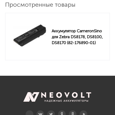
Просмотренные товары
Аккумулятор CameronSino
для Zebra DS8178, DS8100,
DS8170 (82-176890-01)
2400mah
Telegram
Вконтакте
Twitter
Дзен
OK
YouTube