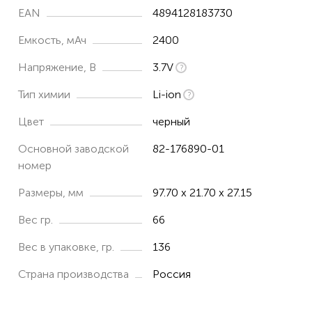
EAN
4894128183730
Емкость, мАч
2400
Напряжение, В
3.7V
Тип химии
Li-ion
Цвет
черный
Основной заводской
82-176890-01
номер
Размеры, мм
97.70 x 21.70 x 27.15
Вес гр.
66
Вес в упаковке, гр.
136
Страна производства
Россия