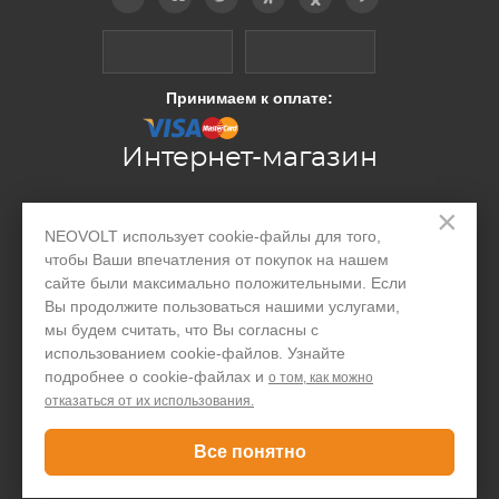
Принимаем к оплате:
Интернет-магазин
×
Производство
NEOVOLT использует cookie-файлы для того,
чтобы Ваши впечатления от покупок на нашем
Организациям
сайте были максимально положительными. Если
Акции и скидки
Вы продолжите пользоваться нашими услугами,
мы будем считать, что Вы согласны с
Блог
использованием cookie-файлов. Узнайте
подробнее о cookie-файлах и
о том, как можно
Контакты
отказаться от их использования.
Покупателю
Все понятно