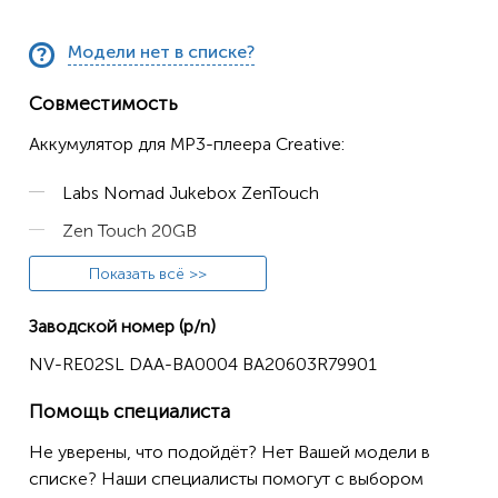
Модели нет в списке?
Совместимость
Аккумулятор для MP3-плеера Creative:
Labs Nomad Jukebox ZenTouch
Zen Touch 20GB
Zen Touch 40GB
Показать всё >>
DAP-HD0014
Заводской номер (p/n)
NV-RE02SL DAA-BA0004 BA20603R79901
Помощь специалиста
Не уверены, что подойдёт? Нет Вашей модели в
списке? Наши специалисты помогут с выбором