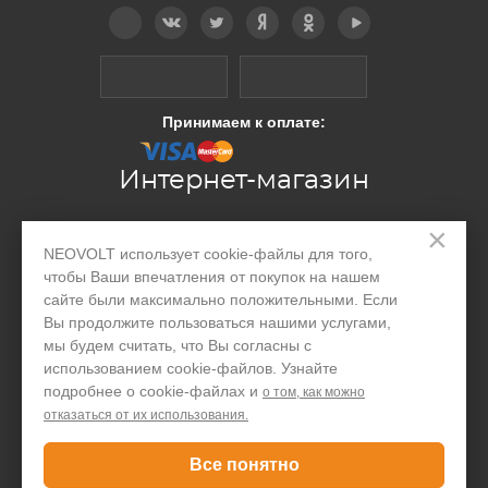
Telegram
Вконтакте
Twitter
Дзен
OK
YouTube
Принимаем к оплате:
Интернет-магазин
×
Производство
NEOVOLT использует cookie-файлы для того,
чтобы Ваши впечатления от покупок на нашем
Организациям
сайте были максимально положительными. Если
Вы продолжите пользоваться нашими услугами,
Акции и скидки
мы будем считать, что Вы согласны с
Блог
использованием cookie-файлов. Узнайте
подробнее о cookie-файлах и
о том, как можно
Контакты
отказаться от их использования.
Покупателю
Все понятно