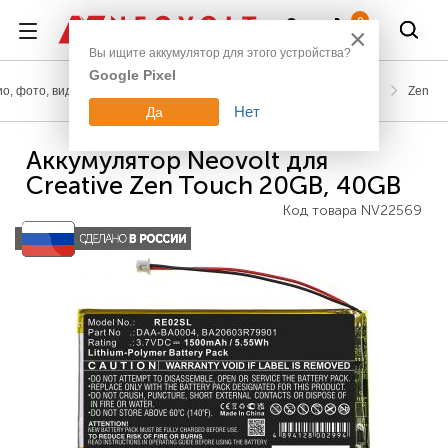
Войти
0
×
Вы ищите аккумулятор для этого устройства?
Google Pixel
о, фото, видео
Аккумуляторы для mp3 плееров
Creative
Zen
Нет
Да
Аккумулятор Neovolt для
Creative Zen Touch 20GB, 40GB
Код товара
NV22569