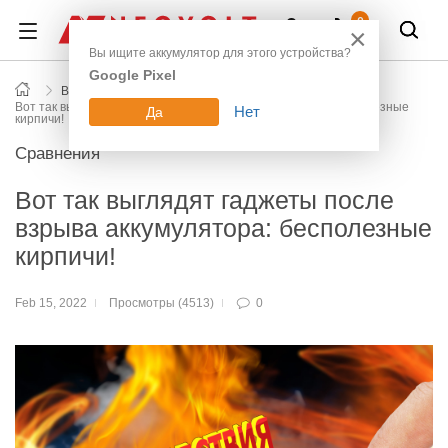
Войти
0
×
Вы ищите аккумулятор для этого устройства?
Google Pixel
Все новости блога
Вот так выглядят гаджеты после взрыва аккумулятора: бесполезные
Нет
Да
кирпичи!
Сравнения
Вот так выглядят гаджеты после
взрыва аккумулятора: бесполезные
кирпичи!
Feb 15, 2022
Просмотры (4513)
0