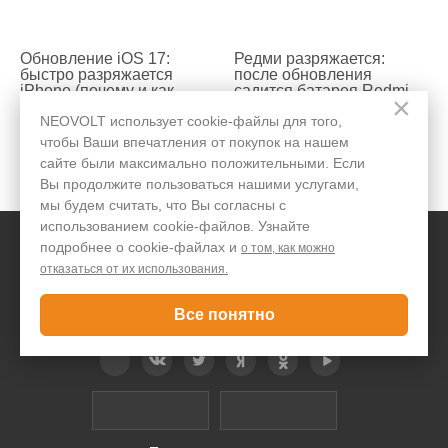
Обновление iOS 17:
Редми разряжается:
быстро разряжается
после обновления
iPhone (почему и как
садится батарея Redmi
×
исправить)
NEOVOLT использует cookie-файлы для того,
чтобы Ваши впечатления от покупок на нашем
сайте были максимально положительными. Если
100000
21
40102
4
Вы продолжите пользоваться нашими услугами,
мы будем считать, что Вы согласны с
использованием cookie-файлов. Узнайте
подробнее о cookie-файлах и
о том, как можно
отказаться от их использования.
Все понятно
Telegram
Вконтакте
Twitter
Дзен
OK
YouTube