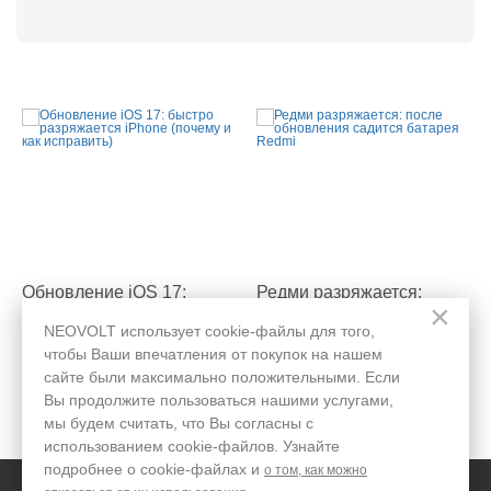
Обновление iOS 17:
Редми разряжается:
×
быстро разряжается
после обновления
iPhone (почему и как
садится батарея Redmi
NEOVOLT использует cookie-файлы для того,
исправить)
чтобы Ваши впечатления от покупок на нашем
сайте были максимально положительными. Если
Вы продолжите пользоваться нашими услугами,
мы будем считать, что Вы согласны с
99991
21
40091
4
использованием cookie-файлов. Узнайте
подробнее о cookie-файлах и
о том, как можно