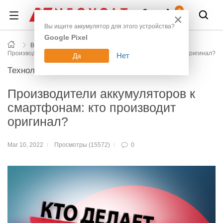
Войти
0
×
Вы ищите аккумулятор для этого устройства?
Google Pixel
Все новости блога
Производители аккумуляторов к смартфонам: кто производит оригинал?
Нет
Да
Технологии
Производители аккумуляторов к
смартфонам: кто производит
оригинал?
Mar 10, 2022
Просмотры (15572)
0