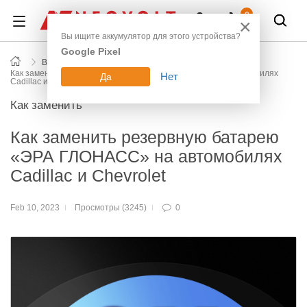
Войти
0
×
Вы ищите аккумулятор для этого устройства?
Google Pixel
Все новости блога
Как заменить резервную батарею «ЭРА ГЛОНАСС» на автомобилях
Нет
Да
Cadillac и Chevrolet
Как заменить
Как заменить резервную батарею
«ЭРА ГЛОНАСС» на автомобилях
Cadillac и Chevrolet
Feb 10, 2023
Просмотры (3245)
0