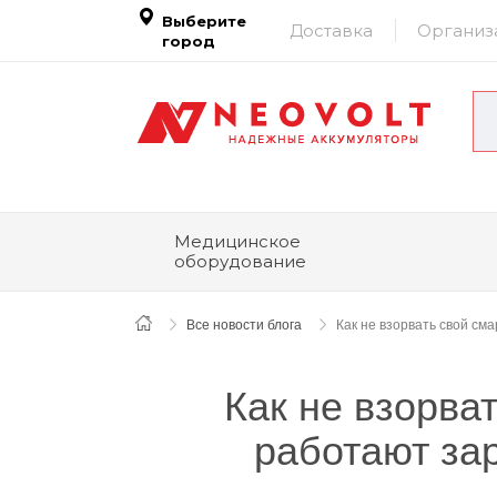
Выберите
Доставка
Организ
город
Медицинское
оборудование
Все новости блога
Как не взорвать свой см
Как не взорва
работают за