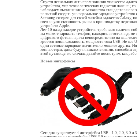
Спустя нескольких лет использования множества адапт
устройства, мир технологических гаджетов наконец-то
наблюдаем вычленение из множества стандартов новог
попыткой создать универсальное зарядное устройство 
Samsung создала для своей линейки гаджетов Galaxy, н
свел к нулю склонность рынка к производству персона
устройств Apple.
Лет 10 назад каждое устройство требовало наличия соб
вы можете заряжать телефон, находясь в гостях в доме
цифрового фотоаппарата непосредственно на ваш телев
кроется новая сложность: мощность тока USB. Не все 
одни сетевые зарядные значительно мощнее других. И
компьютеры, даже будучи выключенными, способны зар
этой путанице, но сначала давайте посмотрим, как раб
Новые интерфейсы
Сегодня существует 4 интерфейса USB - 1.0, 2.0, 3.0 и
остановимся на интерфейсе USB 3.0 как на самом расп