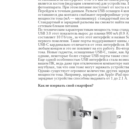
является хостом (ведущим элементом) для устройства. 
фотоаппарата. При этом питание поступает от хоста к
Перейдем к точным данным. Разъем USB оснащен 4 конт
оставшиеся два контакта снабжают периферийные устр
мощности тока (мА — миллиампер): стандартный после
Стандартный и зарядный разъемы вы сможете найти на
сетевым блокам питания.
По техническим характеристикам мощность тока стандар
USB 3.0 этот показатель вырос до планки 900 мА (0.9 
составляет 10 Гб/сек., за что этот интерфейс и назван
первого поколения. Такие порты поддерживают шины, пе
USB-C кардинально отличается от этих интерфейсов. В
любым концом и это не повлияет на его работу. Во-вто
тока. Новые гаджеты, оснащенные USB-C, такие, как A
однако, некоторые более старые USB порты также спос
Еще одной особенностью USB интерфейса стала возмож
вашем ПК, ведь даже при отключенном компьютере напр
ноутбуках, так что они тоже могут заряжать устройства
Однако существует огромное количество других зарядн
мощности тока. Например, зарядное для Apple iPad пров
зарядные устройства способны выдавать от 1 до 2.1 А.
Как не взорвать свой смартфон?