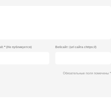
il:
*
(Не публикуется)
Вебсайт:
(url сайта сhttps://)
Обязательные поля помечены
*