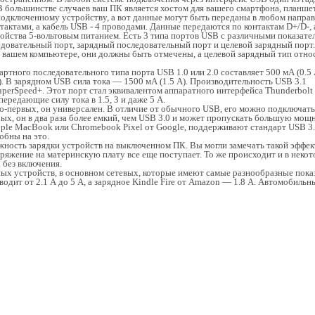
В большинстве случаев ваш ПК является хостом для вашего смартфона, планше
 подключенному устройству, а вот данные могут быть переданы в любом направ
актами, а кабель USB - 4 проводами. Данные передаются по контактам D+/D-, 
ойства 5-вольтовым питанием. Есть 3 типа портов USB с различными показате
довательный порт, зарядный последовательный порт и целевой зарядный порт.
 вашем компьютере, они должны быть отмечены, а целевой зарядный тип относ
тного последовательного типа порта USB 1.0 или 2.0 составляет 500 мА (0.5 А
А). В зарядном USB сила тока — 1500 мА (1.5 А). Производительность USB 3.1
 SuperSpeed+. Этот порт стал эквивалентом аппаратного интерфейса Thunderbolt
редающие силу тока в 1.5, 3 и даже 5 А.
о-первых, он универсален. В отличие от обычного USB, его можно подключать
рых, он в два раза более емкий, чем USB 3.0 и может пропускать большую мощ
pple MacBook или Chromebook Pixel от Google, поддерживают стандарт USB 3.
обны на это.
ность зарядки устройств на выключенном ПК. Вы могли замечать такой эффек
яжение на материнскую плату все еще поступает. То же происходит и в неко
 без включения.
ых устройств, в основном сетевых, которые имеют самые разнообразные пока
одит от 2.1 А до 5 А, а зарядное Kindle Fire от Amazon — 1.8 А. Автомобильн