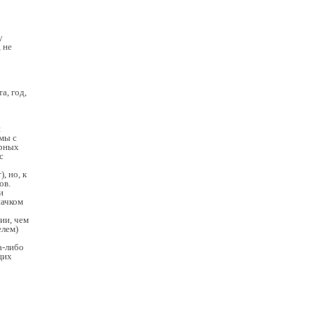
у
 не
а, год,
й
мы с
ерных
с
, но, к
ов.
и
начком
ии, чем
елем)
а-либо
щих