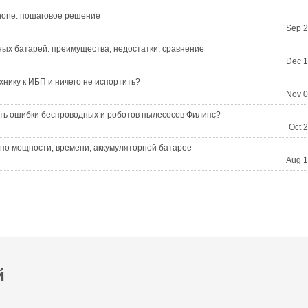
hone: пошаговое решение
Sep 2
ных батарей: преимущества, недостатки, сравнение
Dec 1
хнику к ИБП и ничего не испортить?
Nov 0
ать ошибки беспроводных и роботов пылесосов Филипс?
Oct 
П по мощности, времени, аккумуляторной батарее
Aug 1
й