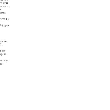
та или
лении.
а
лями
ится к
), для
ность
1,
т на
торых
затели
ые