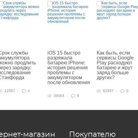
Срок службы
iOS 15 быстро
Как быть, если
аккумулятора
разряжала
сервисы Google
можно продлить
батарею iPhone:
Play расходуют
через зарядку:
история решения
батарею и жрут
исследование
проблемы с
заряд больше
Стэнфорда
аккумулятором
других?
после обновления
12987
4
82997
0
39464
9
ернет-магазин
Покупателю