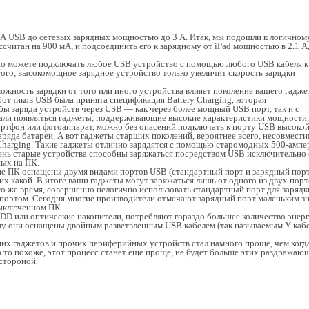
А USB до сетевых зарядных мощностью до 3 А. Итак, мы подошли к логичном
ассчитан на 900 мА, и подсоединить его к зарядному от iPad мощностью в 2.1 А,
койно можете подключать любое USB устройство с помощью любого USB кабеля к
того, высокомощное зарядное устройство только увеличит скорость зарядки
можность зарядки от того или иного устройства влияет поколение вашего гаджет
ботчиков USB была принята спецификация Battery Charging, которая
ы заряда устройств через USB — как через более мощный USB порт, так и с
чали появляться гаджеты, поддерживающие высокие характеристики мощности.
артфон или фотоаппарат, можно без опасений подключать к порту USB высоко
ряда батареи. А вот гаджеты старших поколений, вероятнее всего, несовмести
Charging. Такие гаджеты отлично зарядятся с помощью старомодных 500-амп
чень старые устройства способны заряжаться посредством USB исключительно 
ных на ПК.
е ПК оснащены двумя видами портов USB (стандартный порт и зарядный порт)
их какой. В итоге ваши гаджеты могут заряжаться лишь от одного из двух порт
то же время, совершенно нелогично использовать стандартный порт для зарядк
портом. Сегодня многие производители отмечают зарядный порт маленьким з
выключенном ПК.
HDD или оптические накопители, потребляют гораздо большее количество энерг
у они оснащены двойным разветвленным USB кабелем (так называемым Y-каб
их гаджетов и прочих периферийных устройств стал намного проще, чем когд
а то похоже, этот процесс станет еще проще, не будет больше этих раздражаю
стороной.