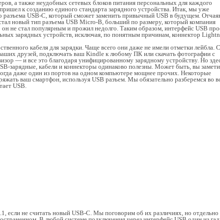
еров, а также неудобных сетевых блоков питания персональных для каждого
 пришел к созданию единого стандарта зарядного устройства. Итак, мы уже
о разъема USB-C, который сможет заменить привычный USB в будущем. Отчая
стал новый тип разъема USB Micro-B, больший по размеру, который компания
о он не стал популярным и прожил недолго. Таким образом, интерфейс USB про
льных зарядных устройств, исключая, по понятным причинам, коннектор Lightn
ственного кабеля для зарядки. Чаще всего они даже не имели отметки лейбла. 
 ваших друзей, подключать ваш Kindle к любому ПК или скачать фотографии с
изор — и все это благодаря унифицированному зарядному устройству. Но зде
USB-зарядные, кабели и коннекторы одинаково полезны. Может быть, вы замети
ногда даже один из портов на одном компьютере мощнее прочих. Некоторые
яжать ваш смартфон, используя USB разъем. Мы обязательно разберемся во в
отает USB.
 3.1, если не считать новый USB-C. Мы поговорим об их различиях, но отдельно
ространенном. В любой системе подключения через интерфейс USB один из га