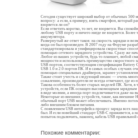
Сегодня существует широкий выбор от обычных 500 м
вопросу: а если, к примеру, взять смартфон, который р
взорвется ли он?
Если ответить коротко, то нет, не взорвется. Вы спо
любому USB порту и ничего нигде не взорвется. Более 
аккумулятора.
Развернутый же ответ таков: на скорость зарядки и воз
когда он был произведен. В 2007 году на Форуме разра
стандартизировала и унифицировала скоростные способ
помощью сетевого зарядного устройства. Сразу же на
Любое из ваших устройств, будь то планшет, любой см
мощности и использовать преимущество скоростного за
USB портом, соответствующим спецификации Battery 
USB 1.0 и 2.0 портов ПК. И в самых особых случаях о
помощью специальных драйверов, заранее установлен
Также стоит учесть и следующий нюанс — очень многи
сожалению, производители не всегда отмечают, где из н
Такова особенность более старых моделей ПК. Хотя, в 
устройств, если ПК оснащен высокомощным зарядным 
в виде молнии, а иногда порт подсвечивается даже на 
Некоторые из внешних устройств, такие, как внешние 
обычный порт USB может обеспечивать. Именно потом
либо внешним блоком питания.
С появлением USB интерфейса процесс заряда всех наш
был. И если новейший стандарт USB-C приживется, а н
попыток подключить, наконец, кабель USB правильной 
Похожие комментарии: