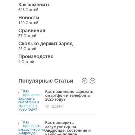
Как заменить
586 Статей
Новости
139 Статей
Сравнения
57 Статей
Сколько держит заряд
26 Статей
Производство
4 Статей
Популярные Статьи
заряжать
Как правильно заряжать
Как п
мартфона
смартфон и телефон в
аккум
2025 году?
первы
1182444
778
ареи на
Как проверить
Калиб
т-прав
аккумулятор на
Андрои
Андроиде: состояние и
658
износ — полное