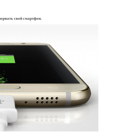
зорвать свой смартфон.
Как правильно 
аккумулятор с
первый раз?
778811
Калибровка бат
Андроид без Ру
658217