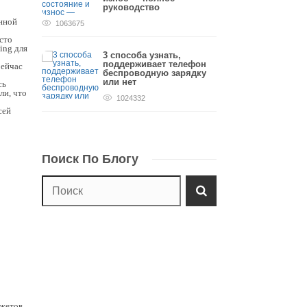
руководство
нной
1063675
сто
ing для
3 способа узнать,
поддерживает телефон
Сейчас
беспроводную зарядку
или нет
сь
ли, что
1024332
сей
Поиск По Блогу
джетов