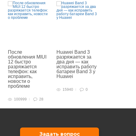
После
Huawei Band 3
обновления MIUI
разряжается за
12 быстро
два дня — как
разряжается
исправить работу
телефон: как
батареи Band 3 у
исправить,
Huawei
новости о
проблеме
15940
0
100999
28
Задать вопрос