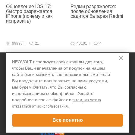
Обновление iOS 17:
Редми разряжается:
быстро разряжается
после обновления
iPhone (почему и как
садится батарея Redmi
исправить)
99998
21
40101
4
×
NEOVOLT использует cookie-файлы для того,
чтобы Ваши впечатления от покупок на нашем
сайте были максимально положительными. Если
Вы продолжите пользоваться нашими услугами,
мы будем считать, что Вы согласны с
использованием cookie-файлов. Узнайте
Telegram
Вконтакте
Twitter
Дзен
OK
YouTube
подробнее о cookie-файлах и
о том, как можно
отказаться от их использования.
Все понятно
Принимаем к оплате: