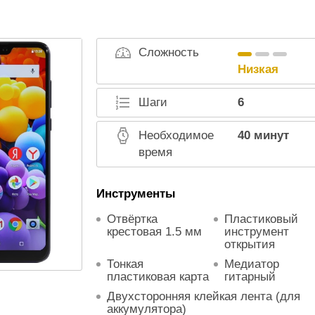
Сложность
Низкая
Шаги
6
Необходимое
40 минут
время
Инструменты
Как правильно 
Отвёртка
Пластиковый
аккумулятор с
крестовая 1.5 мм
инструмент
первый раз?
открытия
778912
Тонкая
Медиатор
пластиковая карта
гитарный
Калибровка бат
Двухсторонняя клейкая лента (для
Андроид без Ру
аккумулятора)
658264