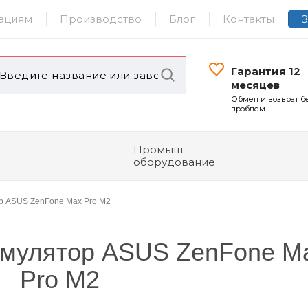
ациям
Производство
Блог
Контакты
Гарантия 12
месяцев
Обмен и возврат б
проблем
Промыш.
оборудование
ор ASUS ZenFone Max Pro M2
кумулятор ASUS ZenFone M
Pro M2