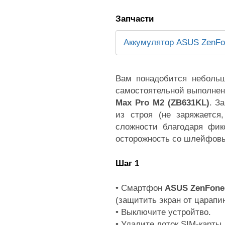
Запчасти
Аккумулятор ASUS ZenFo
Вам понадобится небольш
самостоятельной выполнен
Max Pro M2 (ZB631KL)
. З
из строя (не заряжается
сложности благодаря фик
осторожность со шлейфов
Шаг 1
• Смартфон
ASUS ZenFone
(защитить экран от царапи
• Выключите устройтво.
• Удалите лоток SIM-карты.