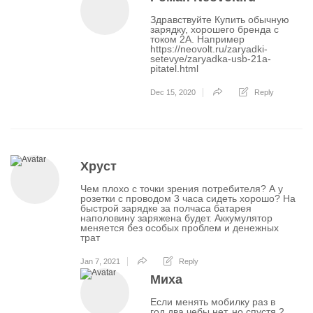
Здравствуйте Купить обычную
зарядку, хорошего бренда с
током 2А. Например
https://neovolt.ru/zaryadki-
setevye/zaryadka-usb-21a-
pitatel.html
Dec 15, 2020
Reply
Хруст
Чем плохо с точки зрения потребителя? А у
розетки с проводом 3 часа сидеть хорошо? На
быстрой зарядке за полчаса батарея
наполовину заряжена будет. Аккумулятор
меняется без особых проблем и денежных
трат
Jan 7, 2021
Reply
Миха
Если менять мобилку раз в
год два чебы нет, но спустя 2