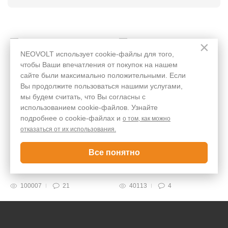
×
NEOVOLT использует cookie-файлы для того,
чтобы Ваши впечатления от покупок на нашем
сайте были максимально положительными. Если
Вы продолжите пользоваться нашими услугами,
мы будем считать, что Вы согласны с
использованием cookie-файлов. Узнайте
подробнее о cookie-файлах и
о том, как можно
Обновление iOS 17:
Редми разряжается:
отказаться от их использования.
быстро разряжается
после обновления
iPhone (почему и как
садится батарея Redmi
исправить)
Все понятно
100007
21
40113
4