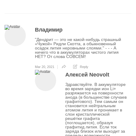
Владимир
"Дендрит — это не какой-нибудь страшный
«Чужой» Ридли Скотта, а обыкновенный
осадок лития неровными слоями." - - - А
ничего что в аккумуляторах чистого лития
НЕТ? От слова СОВСЕМ!
Mar 20, 2021
Reply
Алексей Neovolt
Здравствуйте. В аккумуляторе
во время зарядки ион Li+
разряжается на поверхности
анода (в большинстве случаев
графитового). Тем самым он
становится нейтральным
атомом лития и проникает в
слои кристаллической
решётки графита
(поглощается), образуя
графитид лития. Если ток
заряда близок или выходит за
пределы возможности