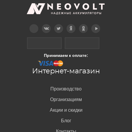
Telegram
Вконтакте
Twitter
Дзен
OK
YouTube
Принимаем к оплате:
Интернет-магазин
Производство
Организациям
Акции и скидки
Блог
Контакты