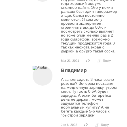
года хороший акк уже
сложнее найти. Это у нокии
раньше был один типоразмер
а щас банки постоянно
меняются. Я сам хочу
провести эксперимент,
ограничить акк до 80% и
посмотреть сколько вытянет,
но тоже блин меняю раз в 2
года смартфон, возможно
текущий продержится года 3
так как неохота экран с
дыркой а op7pro такая соска.
Mar 21, 2021
Reply
Владимир
А зачем сидеть 3 часа возле
розетки? Вечером поставил
на медленную зарядку, утром
снял. Тут хоть 0,5А будет
зарядка. А если батарейка
день не держит, может
задуматся телефон
нормальный купить? А не
бегеть каждые 5-6 часов к
"быстрой зарядке"
Jan 6, 2022
Reply