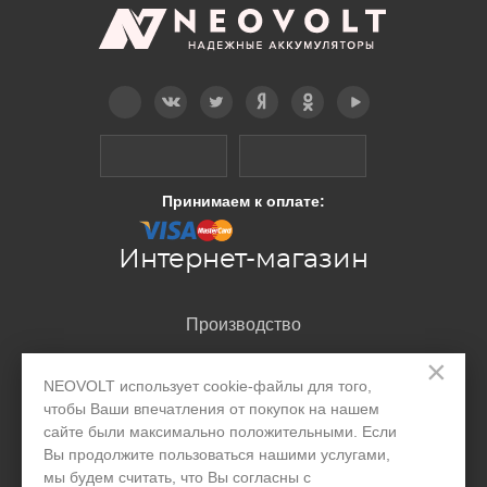
Telegram
Вконтакте
Twitter
Дзен
OK
YouTube
Принимаем к оплате:
Интернет-магазин
Производство
×
Организациям
NEOVOLT использует cookie-файлы для того,
Акции и скидки
чтобы Ваши впечатления от покупок на нашем
сайте были максимально положительными. Если
Блог
Вы продолжите пользоваться нашими услугами,
мы будем считать, что Вы согласны с
Контакты