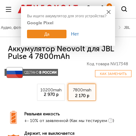
Войти
0
×
Вы ищите аккумулятор для этого устройства?
Google Pixel
Аудио, фото, видео
Аккумуляторы для наушников и акустики
JBL
Нет
Да
Аккумулятор Neovolt для JBL
Pulse 4 7800mAh
Код товара
NV17348
КАК ЗАМЕНИТЬ
10200mah
7800mah
2 970 р
2 170 р
Реальная емкость
+- 10% от заявленной (Как мы тестируем
)
Держит, не выключается