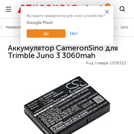
Войти
0
×
Вы ищите аккумулятор для этого устройства?
Google Pixel
Аккумуляторы для геодезического оборудования
Trimble
Juno
Нет
Да
Аккумулятор CameronSino для
Trimble Juno 3 3060mah
Код товара
1208322