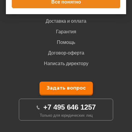
Все понятно
Покупателю
Доставка и оплата
Гарантия
Помощь
Договор-оферта
Написать директору
Задать вопрос
+7 495 646 1257
Только для юридических лиц