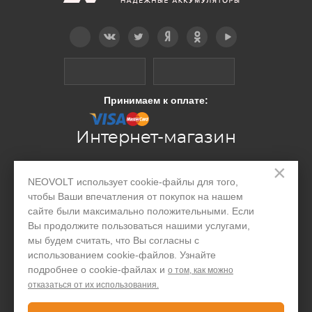
Telegram
Вконтакте
Twitter
Дзен
OK
YouTube
Принимаем к оплате:
Интернет-магазин
×
Производство
NEOVOLT использует cookie-файлы для того,
чтобы Ваши впечатления от покупок на нашем
Организациям
сайте были максимально положительными. Если
Вы продолжите пользоваться нашими услугами,
Акции и скидки
мы будем считать, что Вы согласны с
Блог
использованием cookie-файлов. Узнайте
подробнее о cookie-файлах и
о том, как можно
Контакты
отказаться от их использования.