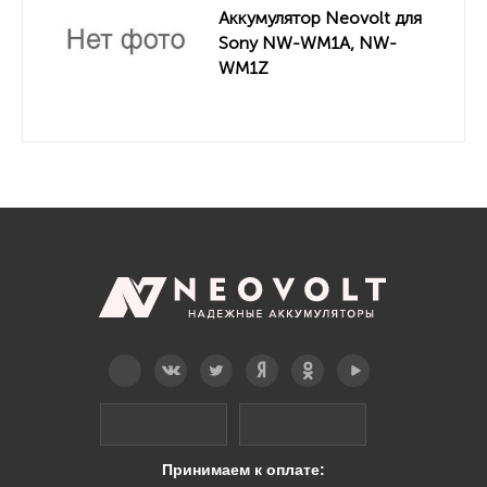
Аккумулятор Neovolt для
Sony NW-WM1A, NW-
WM1Z
Telegram
Вконтакте
Twitter
Дзен
OK
YouTube
Принимаем к оплате: