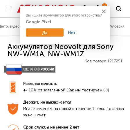
Войти
0
×
Вы ищите аккумулятор для этого устройства?
Google Pixel
фото, видео
Аккумуляторы для mp3 плееров
Sony
NW-серия
Нет
Да
Аккумулятор Neovolt для Sony
NW-WM1A, NW-WM1Z
Код товара
1217251
Реальная емкость
+- 10% от заявленной (Как мы тестируем
)
Держит, не выключается
Иначе заменим на новый в течение 1 года, доставка 
за наш счёт
Срок службы не менее 2 лет