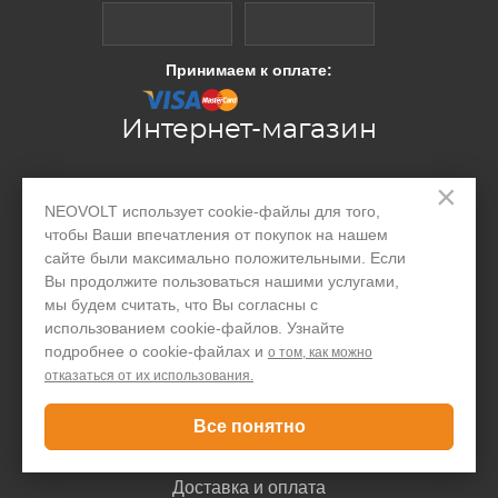
Принимаем к оплате:
Интернет-магазин
×
Производство
NEOVOLT использует cookie-файлы для того,
чтобы Ваши впечатления от покупок на нашем
Организациям
сайте были максимально положительными. Если
Акции и скидки
Вы продолжите пользоваться нашими услугами,
мы будем считать, что Вы согласны с
Блог
использованием cookie-файлов. Узнайте
подробнее о cookie-файлах и
о том, как можно
Контакты
отказаться от их использования.
Покупателю
Все понятно
Доставка и оплата