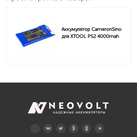
Аккумулятор CameronSino
для XTOOL P52 4000mah
Telegram
Вконтакте
Twitter
Дзен
OK
YouTube