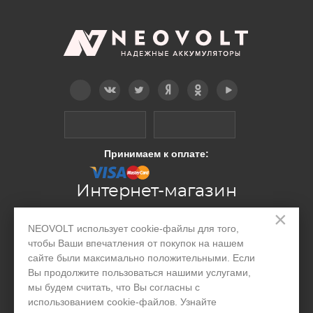
Telegram
Вконтакте
Twitter
Дзен
OK
YouTube
Принимаем к оплате:
Интернет-магазин
×
NEOVOLT использует cookie-файлы для того,
Производство
чтобы Ваши впечатления от покупок на нашем
сайте были максимально положительными. Если
Организациям
Вы продолжите пользоваться нашими услугами,
Акции и скидки
мы будем считать, что Вы согласны с
использованием cookie-файлов. Узнайте
Блог