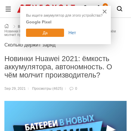
Войти
0
×
Вы ищите аккумулятор для этого устройства?
Google Pixel
Все новости блога
Новинки Huawei 2021: ёмкость аккумулятора, автономность. О чём
Нет
Да
молчит производитель?
Сколько держит заряд
Новинки Huawei 2021: ёмкость
аккумулятора, автономность. О
чём молчит производитель?
Sep 29, 2021
Просмотры (4625)
0