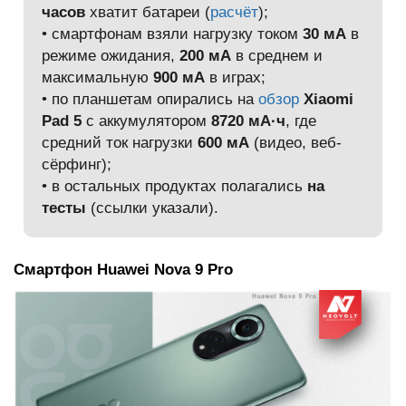
часов
хватит батареи (
расчёт
);
• смартфонам взяли нагрузку током
30 мА
в
режиме ожидания,
200 мА
в среднем и
максимальную
900 мА
в играх;
• по планшетам опирались на
обзор
Xiaomi
Pad 5
с аккумулятором
8720 мА·ч
, где
средний ток нагрузки
600 мА
(видео, веб-
сёрфинг);
• в остальных продуктах полагались
на
тесты
(ссылки указали).
Смартфон Huawei Nova 9 Pro