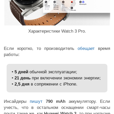
Характеристики Watch 3 Pro.
Если коротко, то производитель
обещает
время
работы:
•
5 дней
обычной эксплуатации;
•
21 день
при включении экономии энергии;
•
2,5 дня
в сопряжении с iPhone.
Инсайдеры
пишут
790 mAh
аккумулятору. Если
учесть, что в остальном оснащении смарт-часы
почти такие же, как
Huawei Watch 3
, то при нагрузке