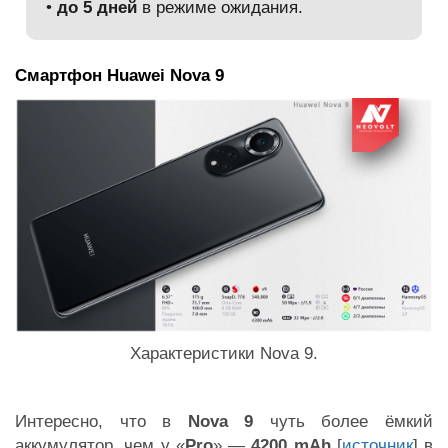
•
до 5 дней
в режиме ожидания.
Смартфон Huawei Nova 9
Характеристики Nova 9.
Интересно, что в
Nova 9
чуть более ёмкий
аккумулятор, чем у «
Pro
» —
4200 mAh
[
источник
] в