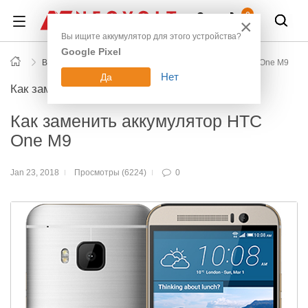
Войти
0
×
Вы ищите аккумулятор для этого устройства?
Google Pixel
Все новости блога
Как заменить аккумулятор HTC One M9
Нет
Да
Как заменить
Как заменить аккумулятор HTC
One M9
Jan 23, 2018
Просмотры (6224)
0