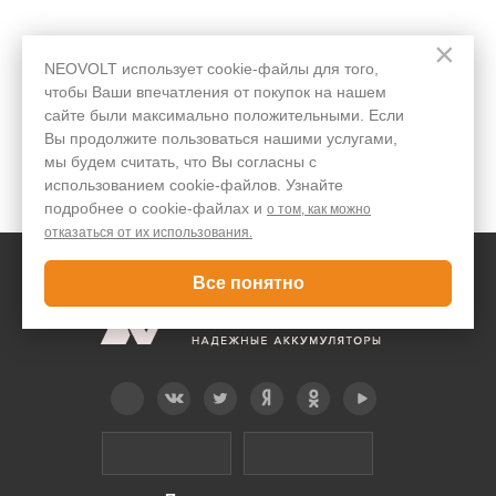
×
Обновление iOS 17:
Редми разряжается:
NEOVOLT использует cookie-файлы для того,
быстро разряжается
после обновления
чтобы Ваши впечатления от покупок на нашем
iPhone (почему и как
садится батарея Redmi
сайте были максимально положительными. Если
исправить)
Вы продолжите пользоваться нашими услугами,
мы будем считать, что Вы согласны с
использованием cookie-файлов. Узнайте
99996
21
40099
4
подробнее о cookie-файлах и
о том, как можно
отказаться от их использования.
Все понятно
Telegram
Вконтакте
Twitter
Дзен
OK
YouTube