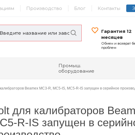
ациям
Производство
Блог
Контакты
Гарантия 12
месяцев
Обмен и возврат б
проблем
Промыш.
оборудование
 калибраторов Beamex MC3-R, MC5-IS, MC5-R-IS запущен в серийное произво
olt для калибраторов Bea
C5-R-IS запущен в серийн
роизводство