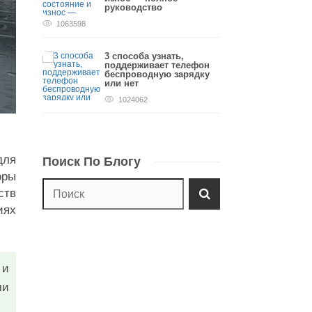
руководство
1063598
3 способа узнать,
поддерживает телефон
беспроводную зарядку
или нет
1024062
для
Поиск По Блогу
оры
ств
иях
 и
ми