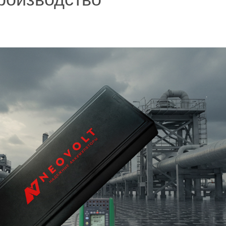
Как правильно 
аккумулятор с
первый раз?
778612
Калибровка бат
Андроид без Ру
658147