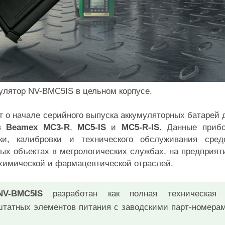
улятор NV-BMC5IS в цельном корпусе.
 о начале серийного выпуска аккумуляторных батарей 
ов
Beamex MC3-R
,
MC5-IS
и
MC5-R-IS
. Данные приб
ки, калибровки и технического обслуживания сред
х объектах в метрологических службах, на предприят
 химической и фармацевтической отраслей.
NV-BMC5IS
разработан как полная техническая
татных элементов питания с заводскими парт-номера