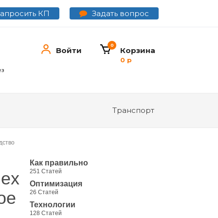
Задать вопрос
Запросить КП
0
Войти
Корзина
0 р
ез
Транспорт
дство
Как правильно
251 Статей
mex
Оптимизация
ое
26 Статей
Технологии
128 Статей