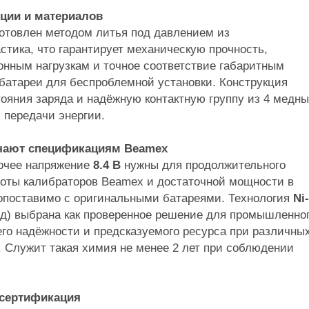
кции и материалов
готовлен методом литья под давлением из
стика, что гарантирует механическую прочность,
онным нагрузкам и точное соответствие габаритным
батареи для беспроблемной установки. Конструкция
тояния заряда и надёжную контактную группу из 4 медн
 передачи энергии.
ечают спецификациям Beamex
очее напряжение
8.4 В
нужны для продолжительного
оты калибраторов Beamex и достаточной мощности в
сопоставимо с оригинальными батареями. Технология
Ni
д) выбрана как проверенное решение для промышленно
го надёжности и предсказуемого ресурса при различны
 Служит такая химия не менее 2 лет при соблюдении
и сертификация