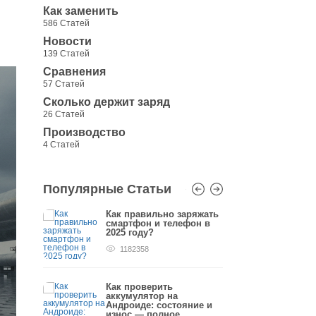
Как заменить
586 Статей
Новости
139 Статей
Сравнения
57 Статей
Сколько держит заряд
26 Статей
Производство
4 Статей
Популярные Статьи
заряжать
Как правильно заряжать
Как п
мартфона
смартфон и телефон в
аккум
2025 году?
первы
1182358
778
ареи на
Как проверить
Калиб
т-прав
аккумулятор на
Андрои
Андроиде: состояние и
658
износ — полное