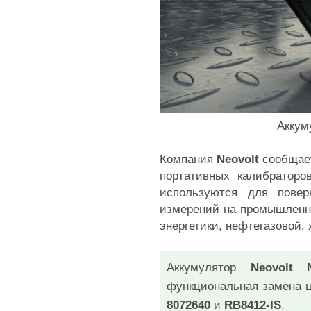
Аккум
Компания
Neovolt
сообщает
портативных калибратор
используются для повер
измерений на промышленны
энергетики, нефтегазовой,
Аккумулятор
Neovolt 
функциональная замена ш
8072640
и
RB8412-IS
.